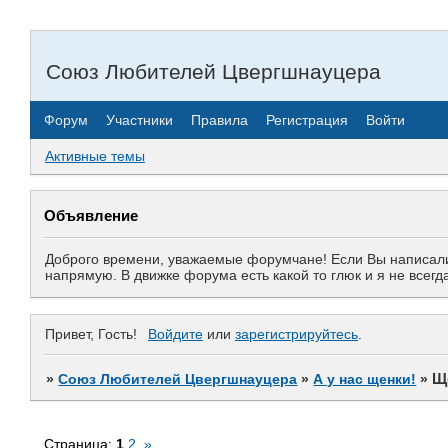
Союз Любителей Цвергшнауцера
Форум
Участники
Правила
Регистрация
Войти
Активные темы
Объявление
Доброго времени, уважаемые форумчане! Если Вы написали 
напрямую. В движке форума есть какой то глюк и я не все
Привет, Гость!
Войдите
или
зарегистрируйтесь
.
Щ
»
Союз Любителей Цвергшнауцера
»
А у нас щенки!
»
Страница:
1
2
»