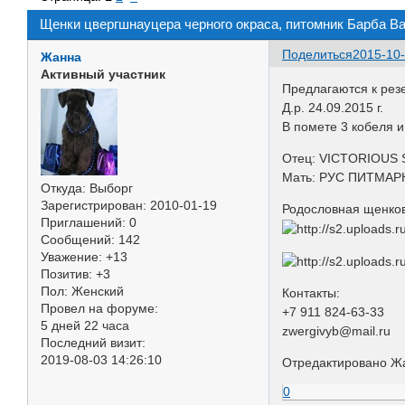
Щенки цвергшнауцера черного окраса, питомник Барба В
Поделиться
2015-10-
Жанна
Активный участник
Предлагаются к рез
Д.р. 24.09.2015 г.
В помете 3 кобеля и
Отец: VICTORIOUS ST
Мать: РУС ПИТМАРК 
Откуда:
Выборг
Зарегистрирован
: 2010-01-19
Родословная щенко
Приглашений:
0
Сообщений:
142
Уважение:
+13
Позитив:
+3
Пол:
Женский
Контакты:
Провел на форуме:
+7 911 824-63-33
5 дней 22 часа
zwergivyb@mail.ru
Последний визит:
2019-08-03 14:26:10
Отредактировано Жа
0