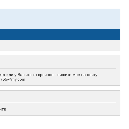
 или у Вас что то срочное - пишите мне на почту
557755@my.com
нте