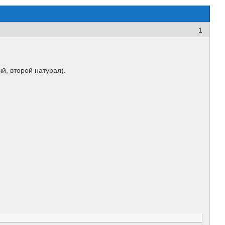
1
й, второй натурал).