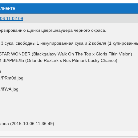
алиенте
06 11:02:09
ервированию щенки цвергшнауцера черного окраса.
 3 суки, свободны 1 некупированная сука и 2 кобеля (1 купированны
AR WONDER (Blackgalaxy Walk On The Top x Gloris Flitin Vision)
ШАРМЕЛЬ (Orlando Rezlark x Rus Pitmark Lucky Chance)
в
нна (2015-10-06 11:36:49)