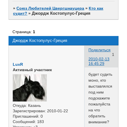
»
Союз Любителей Цвергшнауцера
»
Кто как
Джордж Костопулус-Греция
судит?
»
Страница:
1
Джордж Костопулус-Греция
Поделиться
1
2010-02-13
16:45:29
LuxR
Активный участник
будет судить
моно, кто
выставлялся
под ним
подскажите
пожалуйста
Откуда:
Казань
на что
Зарегистрирован
: 2010-01-22
обратить
Приглашений:
0
Сообщений:
183
внимание?
Уважение:
+3