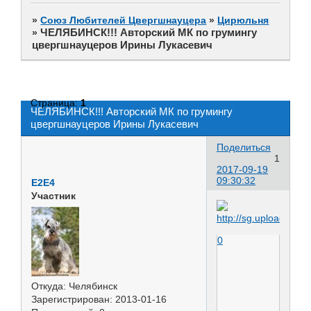
»
Союз Любителей Цвергшнауцера
»
Цирюльня
ЧЕЛЯБИНСК!!! Авторский МК по грумингу
»
цвергшнауцеров Ирины Лукасевич
Страница:
1
ЧЕЛЯБИНСК!!! Авторский МК по грумингу
цвергшнауцеров Ирины Лукасевич
Поделиться
1
2017-09-19
09:30:32
Е2Е4
Участник
0
Откуда:
Челябинск
Зарегистрирован
: 2013-01-16