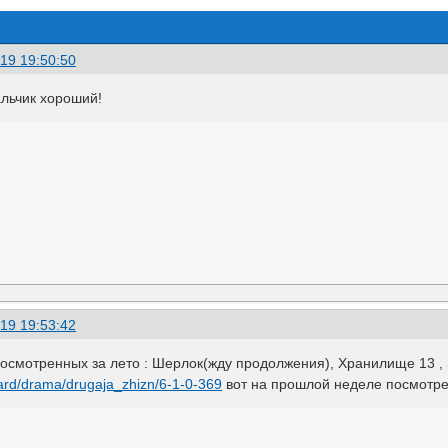
19 19:50:50
альчик хороший!
19 19:53:42
осмотренных за лето : Шерлок(жду продолжения), Хранилище 13 , 
oard/drama/drugaja_zhizn/6-1-0-369
вот на прошлой неделе посмотрел 