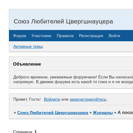
Союз Любителей Цвергшнауцера
Форум
Участники
Правила
Регистрация
Войти
Активные темы
Объявление
Доброго времени, уважаемые форумчане! Если Вы написали 
напрямую. В движке форума есть какой то глюк и я не все
Привет, Гость!
Войдите
или
зарегистрируйтесь
.
А посо
»
Союз Любителей Цвергшнауцера
»
Журналы
»
Страница:
1