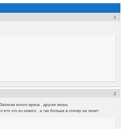
1
2
Записки юного врача , другая жизнь
ето что из нового , а так больше в голову не лезит