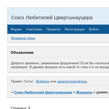
Союз Любителей Цвергшнауцера
Форум
Участники
Правила
Регистрация
Войти
Активные темы
Объявление
Доброго времени, уважаемые форумчане! Если Вы написали 
напрямую. В движке форума есть какой то глюк и я не все
Привет, Гость!
Войдите
или
зарегистрируйтесь
.
домен 
»
Союз Любителей Цвергшнауцера
»
Журналы
»
Страница:
1