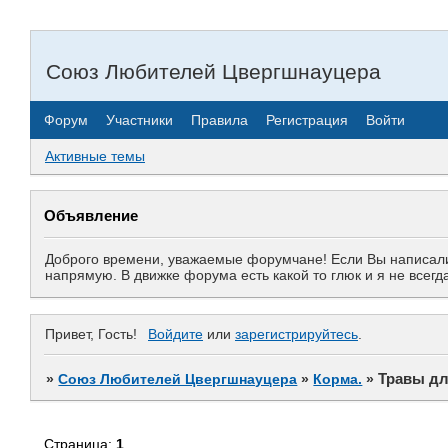
Союз Любителей Цвергшнауцера
Форум
Участники
Правила
Регистрация
Войти
Активные темы
Объявление
Доброго времени, уважаемые форумчане! Если Вы написали 
напрямую. В движке форума есть какой то глюк и я не все
Привет, Гость!
Войдите
или
зарегистрируйтесь
.
Травы дл
»
Союз Любителей Цвергшнауцера
»
Корма.
»
Страница:
1