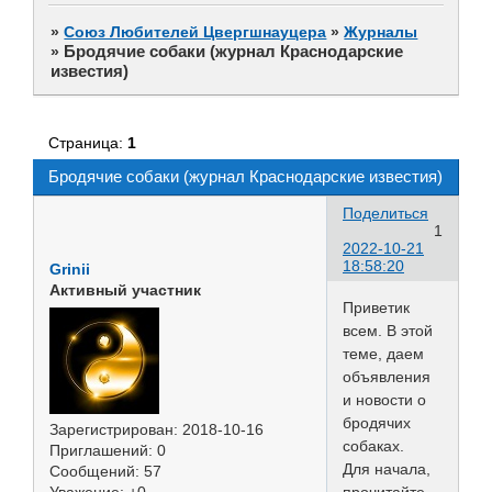
»
Союз Любителей Цвергшнауцера
»
Журналы
Бродячие собаки (журнал Краснодарские
»
известия)
Страница:
1
Бродячие собаки (журнал Краснодарские известия)
Поделиться
1
2022-10-21
18:58:20
Grinii
Активный участник
Приветик
всем. В этой
теме, даем
объявления
и новости о
бродячих
Зарегистрирован
: 2018-10-16
собаках.
Приглашений:
0
Для начала,
Сообщений:
57
Уважение:
+0
прочитайте