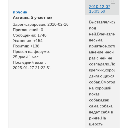
11
2010-12-07
15:03:59
ирусик
Активный участник
Выставлялись
Зарегистрирован
: 2010-02-16
под
Приглашений:
0
ней.Впечатление
Сообщений:
1748
весьма
Уважение:
+154
приятное.хотя
Позитив:
+138
Провел на форуме:
мнение иной
25 дней 1 час
раз с ней не
Последний визит:
совпадало.Любит
2025-01-27 21:22:51
крепких,хорошо
двигающихся
собак.Смотрит
на хороший
показ
собаки,как
сама собака
ведет себя в
ринге.На
шерсть