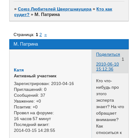
»
Союз Любителей Цвергшнауцера
»
Кто как
М. Патрина
судит?
»
Страница:
1
2
»
М. Патрина
Поделиться
1
2010-06-10
15:12:36
Катя
Активный участник
Кто что-
Зарегистрирован
: 2010-04-16
нибудь про
Приглашений:
0
этого
Сообщений:
37
эксперта
Уважение:
+0
знает? На что
Позитив:
+0
Провел на форуме:
обращает
16 часов 57 минут
внимание?
Последний визит:
Как
2014-03-15 14:28:55
относиться к