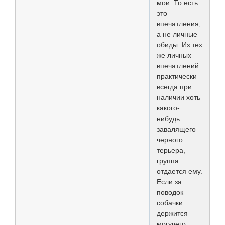
мои. То есть
это
впечатления,
а не личные
обиды Из тех
же личных
впечатлений:
практически
всегда при
наличии хоть
какого-
нибудь
завалящего
черного
терьера,
группа
отдается ему.
Если за
поводок
собачки
держится
могучего