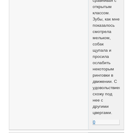
сравнивая с
открытым
классом.
Зубы, как мне
показалось
смотрела
мельком,
собак
щупала и
просила
ослабить
некоторым
ринговки в
движении. С
удовольствием
схожу под
нее с
другими
цвергами.
0