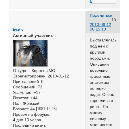
0
Поделиться
10
2010-06-12
00:15:10
irenn
Активный участник
Выставлялась
под ней с
другими
породами.
Описания
довольно
Откуда:
г. Королев МО
Зарегистрирован
: 2010-01-12
грамотные,
Приглашений:
0
анатомию
Сообщений:
73
неплохо
Уважение:
+17
видит. Очень
Позитив:
+44
терпелива в
Пол:
Женский
ринге. По
Возраст:
44
[1981-12-25]
моему
Провел на форуме:
личному
4 дня 10 часов
мнению это
Последний визит: