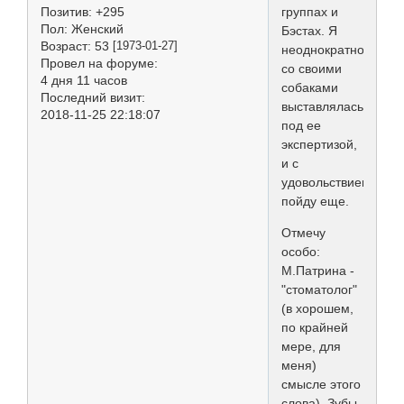
Позитив:
+295
группах и
Пол:
Женский
Бэстах. Я
Возраст:
53
[1973-01-27]
неоднократно
Провел на форуме:
со своими
4 дня 11 часов
собаками
Последний визит:
выставлялась
2018-11-25 22:18:07
под ее
экспертизой,
и с
удовольствием
пойду еще.
Отмечу
особо:
М.Патрина -
"стоматолог"
(в хорошем,
по крайней
мере, для
меня)
смысле этого
слова). Зубы