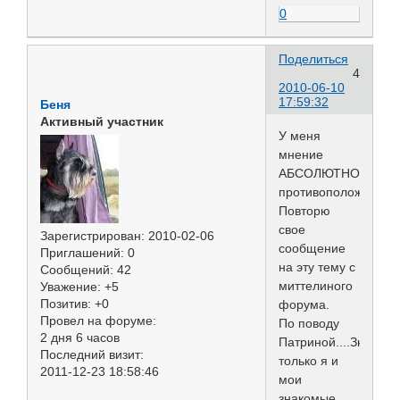
0
Поделиться
4
2010-06-10
17:59:32
Беня
Активный участник
У меня
мнение
АБСОЛЮТНО
противоположное!
Повторю
свое
Зарегистрирован
: 2010-02-06
сообщение
Приглашений:
0
на эту тему с
Сообщений:
42
миттелиного
Уважение:
+5
Позитив:
+0
форума.
Провел на форуме:
По поводу
2 дня 6 часов
Патриной....Значит
Последний визит:
только я и
2011-12-23 18:58:46
мои
знакомые