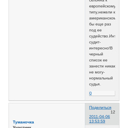
европейскому
типу,нежели к
американскому.Пош
бы еще раз
под ее
судейство.Интригу
судит-
интересно!В
черный
список ее
занести никак
не могу-
нормальный
судья.
0
Поделиться
12
2011-04-06
13:53:59
Туманочка
Участник