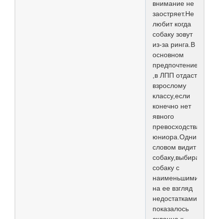
внимание не
заостряет.Не
любит когда
собаку зовут
из-за ринга.В
основном
предпочтение
,в ЛПП отдаст
взрослому
классу,если
конечно нет
явного
превосходства
юниора.Одним
словом видит
собаку,выбирает
собаку с
наименьшими
на ее взгляд
недостатками.Мне
показалось
склонна к