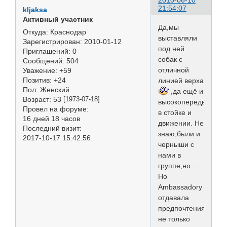
2010-06-10
21:54:07
kljaksa
Активный участник
Да,мы
Откуда:
Краснодар
выставляли
Зарегистрирован
: 2010-01-12
под ней
Приглашений:
0
собак с
Сообщений:
504
отличной
Уважение:
+59
Позитив:
+24
линией верха
Пол:
Женский
,да ещё и
Возраст:
53
[1973-07-18]
высокопередых
Провел на форуме:
в стойке и
16 дней 18 часов
движении. Не
Последний визит:
знаю,были и
2017-10-17 15:42:56
черныши с
нами в
группе,но....
Но
Ambassadorу
отдавала
предпочтения
не только