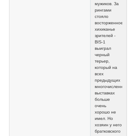
мужиков. За
рингами
стояло
восторженное
хихиканье
зрителей -
BIS-1
выиграл
черный
терьер,
который на
всех
предыдущих
многочисленных
выставках
больше
очень
хорошо не
имел. Но
хозяин у него
братковского