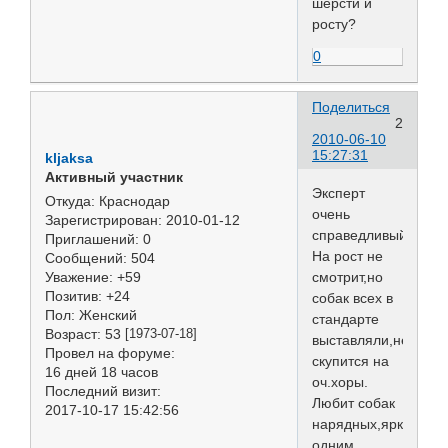
шерсти и
росту?
0
Поделиться
2
2010-06-10
15:27:31
kljaksa
Активный участник
Эксперт
Откуда:
Краснодар
очень
Зарегистрирован
: 2010-01-12
справедливый.
Приглашений:
0
На рост не
Сообщений:
504
смотрит,но
Уважение:
+59
Позитив:
+24
собак всех в
Пол:
Женский
стандарте
Возраст:
53
[1973-07-18]
выставляли,не
Провел на форуме:
скупится на
16 дней 18 часов
оч.хоры.
Последний визит:
Любит собак
2017-10-17 15:42:56
нарядных,ярких,по
одним