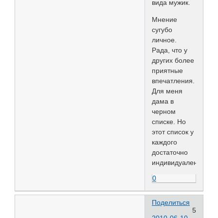
вида мужик.
Мнение
сугубо
личное.
Рада, что у
других более
приятные
впечатления.
Для меня
дама в
черном
списке. Но
этот список у
каждого
достаточно
индивидуален.
0
Поделиться
5