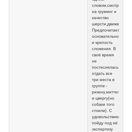
словом,смотрит
на груминг и
качество
шерсти,движения.
Предпочитает
основательность
и крепость
сложения. В
своё время
не
постеснялась
отдать все
три места в
группе -
ризену,миттелю
и цвергу(но
собаки того
стоили). С
удовольствием
пойду под её
экспертизу