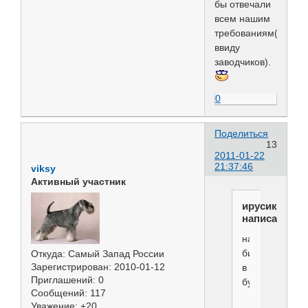
бы отвечали
всем нашим
требованиям(имела
ввиду
заводчиков).
0
Поделиться
13
2011-01-22
21:37:46
viksy
Активный участник
ирусик
написал(а):
надо
бить
Откуда:
Самый Запад России
Зарегистрирован
: 2010-01-12
в
Приглашений:
0
бубен))))
Сообщений:
117
Уважение:
+20