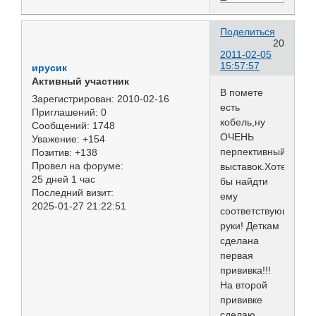
Поделиться
20
2011-02-05
15:57:57
ирусик
Активный участник
В помете
Зарегистрирован
: 2010-02-16
есть
Приглашений:
0
кобель,ну
Сообщений:
1748
ОЧЕНЬ
Уважение:
+154
перпективный,для
Позитив:
+138
Провел на форуме:
выставок.Хотелось
25 дней 1 час
бы найдти
Последний визит:
ему
2025-01-27 21:22:51
соответствующие
руки! Деткам
сделана
первая
прививка!!!
На второй
прививке
сделаю