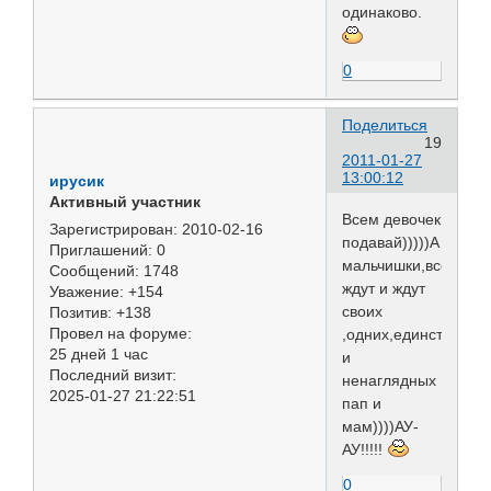
одинаково.
0
Поделиться
19
2011-01-27
13:00:12
ирусик
Активный участник
Всем девочек
Зарегистрирован
: 2010-02-16
подавай)))))А
Приглашений:
0
мальчишки,все
Сообщений:
1748
ждут и ждут
Уважение:
+154
своих
Позитив:
+138
Провел на форуме:
,одних,единственны
25 дней 1 час
и
Последний визит:
ненаглядных
2025-01-27 21:22:51
пап и
мам))))АУ-
АУ!!!!!
0