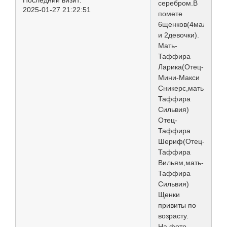
Последний визит:
серебром.В
2025-01-27 21:22:51
помете
6щенков(4мальчика
и 2девочки).
Мать-
Таффира
Ларика(Отец-
Мини-Макси
Сникерс,мать-
Таффира
Сильвия)
Отец-
Таффира
Шериф(Отец-
Таффира
Вильям,мать-
Таффира
Сильвия)
Щенки
привиты по
возрасту.
На фото