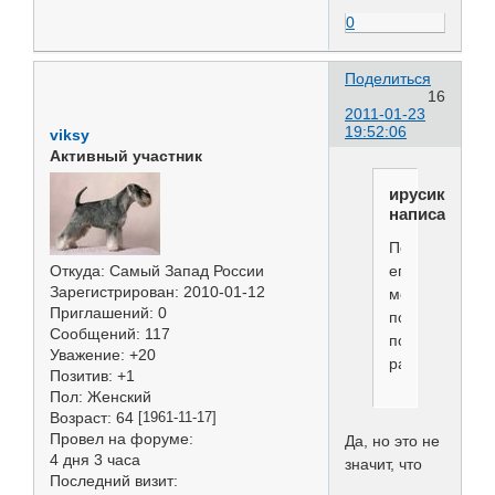
0
Поделиться
16
2011-01-23
19:52:06
viksy
Активный участник
ирусик
написал(а):
Подумав,согл
его
Откуда:
Самый Запад России
Зарегистрирован
: 2010-01-12
можно
Приглашений:
0
понять
Сообщений:
117
по-
Уважение:
+20
разному)))))
Позитив:
+1
Пол:
Женский
Возраст:
64
[1961-11-17]
Провел на форуме:
Да, но это не
4 дня 3 часа
значит, что
Последний визит: