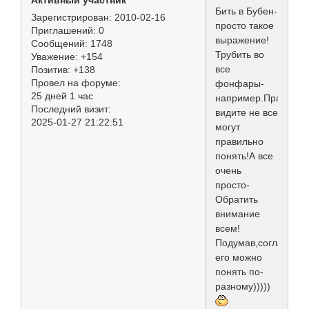
Активный участник
Бить в Бубен-
Зарегистрирован
: 2010-02-16
просто такое
Приглашений:
0
выражение!
Сообщений:
1748
Трубить во
Уважение:
+154
все
Позитив:
+138
Провел на форуме:
фонфары-
25 дней 1 час
например.Правда
Последний визит:
видите не все
2025-01-27 21:22:51
могут
правильно
понять!А все
очень
просто-
Обратить
внимание
всем!
Подумав,согласна
его можно
понять по-
разному)))))