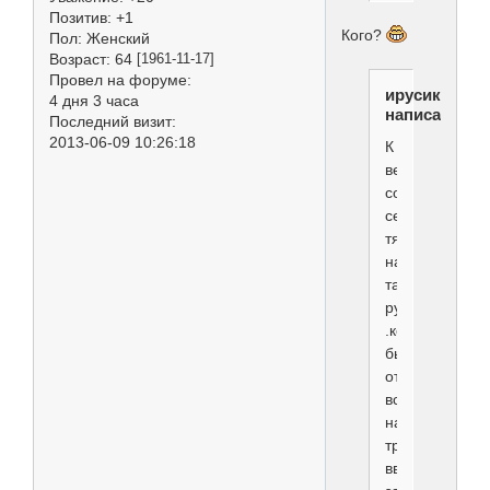
Позитив:
+1
Кого?
Пол:
Женский
Возраст:
64
[1961-11-17]
Провел на форуме:
ирусик
4 дня 3 часа
написал(а):
Последний визит:
2013-06-09 10:26:18
К
великому
сожалению
сейчас
тяжело
найдти
такие
руки
.которые
бы
отвечали
всем
нашим
требованиям(
ввиду