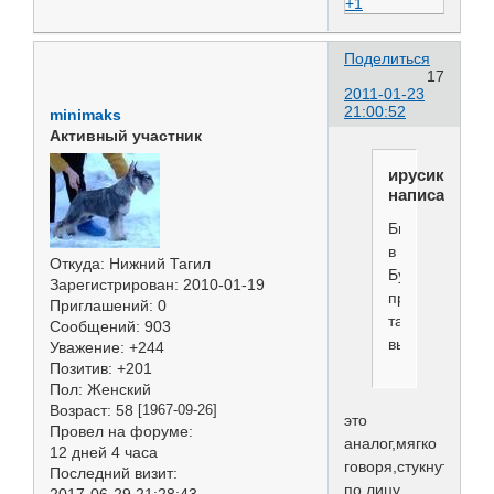
+1
Поделиться
17
2011-01-23
21:00:52
minimaks
Активный участник
ирусик
написал(а):
Бить
в
Откуда:
Нижний Тагил
Бубен-
Зарегистрирован
: 2010-01-19
просто
Приглашений:
0
такое
Сообщений:
903
выражение
Уважение:
+244
Позитив:
+201
Пол:
Женский
Возраст:
58
[1967-09-26]
это
Провел на форуме:
аналог,мягко
12 дней 4 часа
говоря,стукнуть
Последний визит:
по лицу
2017-06-29 21:28:43