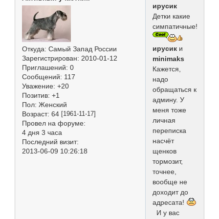
ирусик
Детки какие
симпатичные!
ирусик
и
Откуда:
Самый Запад России
Зарегистрирован
: 2010-01-12
minimaks
Приглашений:
0
Кажется,
Сообщений:
117
надо
Уважение:
+20
обращаться к
Позитив:
+1
админу. У
Пол:
Женский
меня тоже
Возраст:
64
[1961-11-17]
личная
Провел на форуме:
переписка
4 дня 3 часа
насчёт
Последний визит:
щенков
2013-06-09 10:26:18
тормозит,
точнее,
вообще не
доходит до
адресата!
И у вас