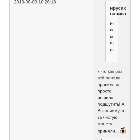
2013-06-09 10:26:18
ирусик
написал(а):
не
все
могут
правильно
понять
Я-то как раз
всё поняла
правильно,
просто
решила
подшутить! А
Вы почему-то
за чистую
монету
приняли...