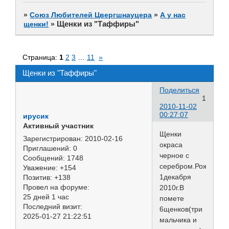
»
Союз Любителей Цвергшнауцера
»
А у нас
Щенки из "Таффиры"
щенки!
»
Страница:
1
2
3
…
11
»
Щенки из "Таффиры"
Поделиться
1
2010-11-02
00:27:07
ирусик
Активный участник
Щенки
Зарегистрирован
: 2010-02-16
окраса
Приглашений:
0
черное с
Сообщений:
1748
серебром.Рождение
Уважение:
+154
1декабря
Позитив:
+138
Провел на форуме:
2010г.В
25 дней 1 час
помете
Последний визит:
6щенков(три
2025-01-27 21:22:51
мальчика и