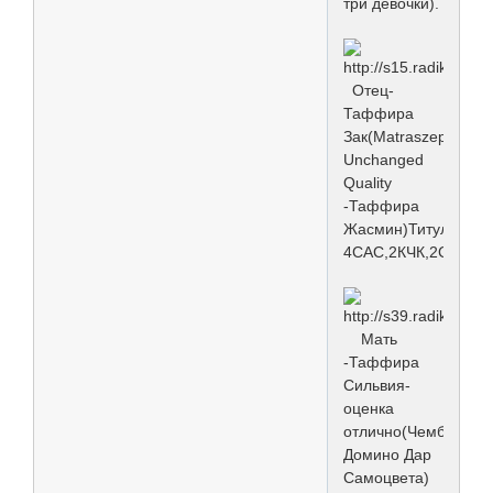
три девочки).
Отец-
Таффира
Зак(Matraszepe
Unchanged
Quality
-Таффира
Жасмин)Титулы:
4САС,2КЧК,2СС
Мать
-Таффира
Сильвия-
оценка
отлично(Чемберлен
Домино Дар
Самоцвета)