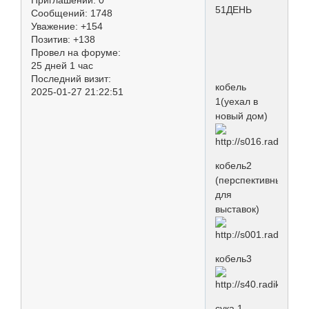
51ДЕНЬ
Сообщений:
1748
Уважение:
+154
Позитив:
+138
Провел на форуме:
25 дней 1 час
Последний визит:
кобель
2025-01-27 21:22:51
1(уехал в
новый дом)
кобель2
(перспективный
для
выставок)
кобель3
сука 1