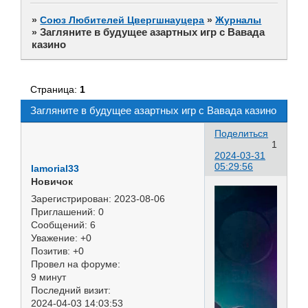
»
Союз Любителей Цвергшнауцера
»
Журналы
Загляните в будущее азартных игр с Вавада
»
казино
Страница:
1
Загляните в будущее азартных игр с Вавада казино
Поделиться
1
2024-03-31
05:29:56
Iamorial33
Новичок
Зарегистрирован
: 2023-08-06
Приглашений:
0
Сообщений:
6
Уважение:
+0
Позитив:
+0
Провел на форуме:
9 минут
Последний визит:
2024-04-03 14:03:53