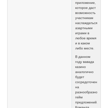
приложение,
которое даст
возможность
участникам
наслаждаться
азартными
играми в
любое время
и в каком
либо месте.
В данном
году вавада
казино
аналогично
будет
сосредоточено
на
разнообразности
гейм
предложений.
Команда