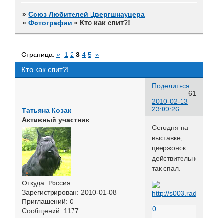
»
Союз Любителей Цвергшнауцера
Кто как спит?!
»
Фотографии
»
Страница:
«
1
2
3
4
5
»
Кто как спит?!
Поделиться
61
2010-02-13
23:09:26
Татьяна Козак
Активный участник
Сегодня на
выставке,
цвержонок
действительно
так спал.
Откуда:
Россия
Зарегистрирован
: 2010-01-08
Приглашений:
0
0
Сообщений:
1177