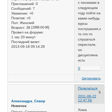
с песиками в
Приглашений:
0
следующем
Сообщений:
7
году пойти на
Уважение:
+0
Позитив:
+0
какие-нибудь
Пол:
Женский
курсы
Возраст:
38
[1988-04-08]
послушания,а
Провел на форуме:
то что-то
1 час 20 минут
слушаться
Последний визит:
перестали,
2013-09-18 09:14:28
но
дисциплина
есть
0
Цитировать
Поделиться
5
2011-08-22
12:47:56
Александра_Север
Новичок
Хома
Откуда:
Североморск