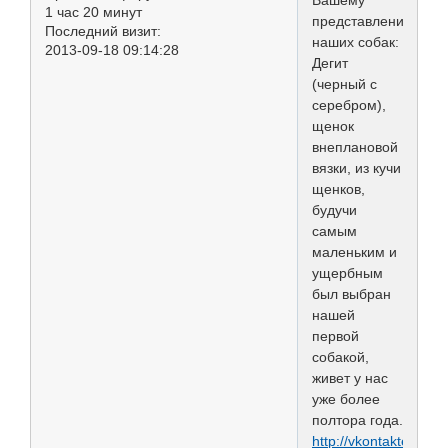
1 час 20 минут
представлению
Последний визит:
наших собак:
2013-09-18 09:14:28
Дегит
(черный с
серебром),
щенок
внеплановой
вязки, из кучи
щенков,
будучи
самым
маленьким и
ущербным
был выбран
нашей
первой
собакой,
живет у нас
уже более
полтора года.
http://vkontakte.ru