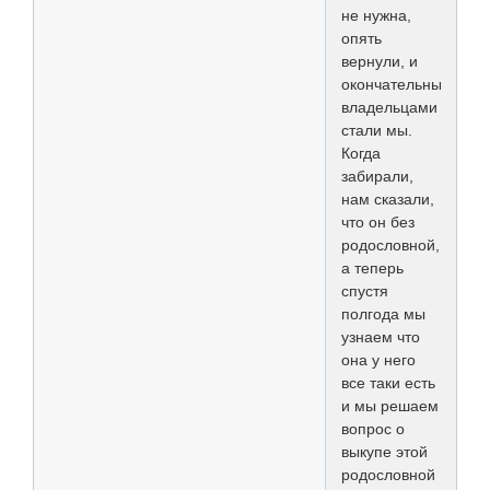
не нужна,
опять
вернули, и
окончательными
владельцами
стали мы.
Когда
забирали,
нам сказали,
что он без
родословной,
а теперь
спустя
полгода мы
узнаем что
она у него
все таки есть
и мы решаем
вопрос о
выкупе этой
родословной