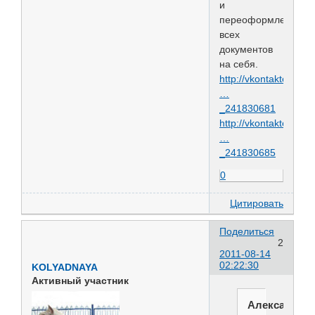
и
переоформлении
всех
документов
на себя.
http://vkontakte.ru
…
_241830681
http://vkontakte.ru
…
_241830685
0
Цитировать
Поделиться
2
2011-08-14
02:22:30
KOLYADNAYA
Активный участник
Александра