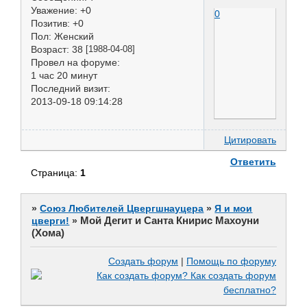
Уважение:
+0
0
Позитив:
+0
Пол:
Женский
Возраст:
38
[1988-04-08]
Провел на форуме:
1 час 20 минут
Последний визит:
2013-09-18 09:14:28
Цитировать
Ответить
Страница:
1
»
Союз Любителей Цвергшнауцера
»
Я и мои
Мой Дегит и Санта Книрис Махоуни
цверги!
»
(Хома)
Создать форум
|
Помощь по форуму