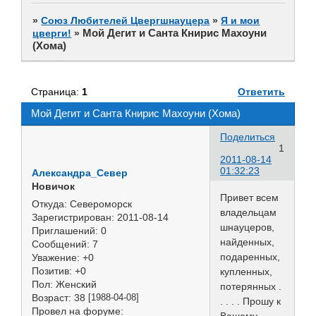
»
Союз Любителей Цвергшнауцера
»
Я и мои
Мой Дегит и Санта Книрис Махоуни
цверги!
»
(Хома)
Страница:
1
Ответить
Мой Дегит и Санта Книрис Махоуни (Хома)
Поделиться
1
2011-08-14
01:32:23
Александра_Север
Новичок
Привет всем
Откуда:
Североморск
владельцам
Зарегистрирован
: 2011-08-14
шнауцеров,
Приглашений:
0
найденных,
Сообщений:
7
подаренных,
Уважение:
+0
Позитив:
+0
купленных,
Пол:
Женский
потерянных .
Возраст:
38
[1988-04-08]
. . . . Прошу к
Провел на форуме:
Вашему