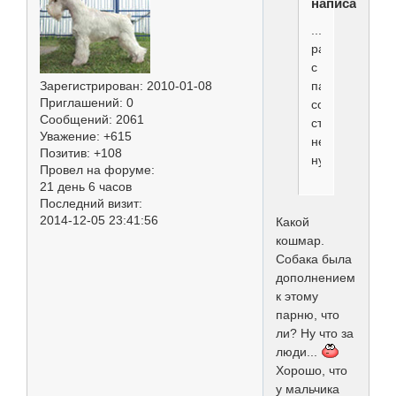
написал(а):
...девушка
рассталась
с
парнем,
Зарегистрирован
: 2010-01-08
Приглашений:
0
собака
Сообщений:
2061
стала
Уважение:
+615
не
Позитив:
+108
нужна...
Провел на форуме:
21 день 6 часов
Последний визит:
2014-12-05 23:41:56
Какой
кошмар.
Собака была
дополнением
к этому
парню, что
ли? Ну что за
люди...
Хорошо, что
у мальчика