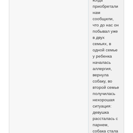
приобретали
нам
сообщили,
что до нас он
побывал уже
в двух
семьях, в
одной семье
у ребенка
началась
аллергия,
вернула
собаку, во
второй семье
получилась
нехорошая
ситуация:
девушка
рассталась с
парнем,
собака стала