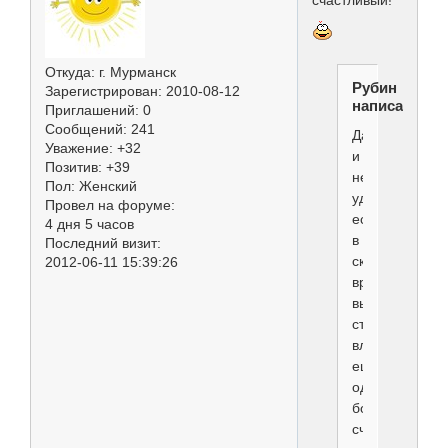
Откуда:
г. Мурманск
Рубин
Зарегистрирован
: 2010-08-12
написал(а):
Приглашений:
0
Сообщений:
241
Даже
Уважение:
+32
и
Позитив:
+39
не
Пол:
Женский
удивлюсь,
Провел на форуме:
если
4 дня 5 часов
в
Последний визит:
скором
2012-06-11 15:39:26
времени
вы
станете
владельцем
еще
одного
бородатого
счастья!