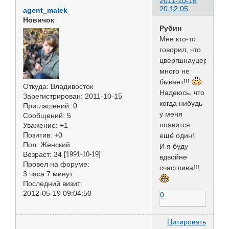
2011-10-18
20:12:05
agent_malek
Новичок
Рубин
Мне кто-то
говорил, что
цвергшнауцеров
много не
бывает!!!
Откуда:
Владивосток
Надеюсь, что
Зарегистрирован
: 2011-10-15
когда нибудь
Приглашений:
0
у меня
Сообщений:
5
появится
Уважение:
+1
Позитив:
+0
ещё один!
Пол:
Женский
И я буду
Возраст:
34
[1991-10-19]
вдвойне
Провел на форуме:
счастлива!!!
3 часа 7 минут
Последний визит:
2012-05-19 09:04:50
0
Цитировать