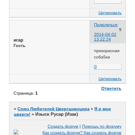
Цитировать
Поделиться
9
2014-04-02
13:22:24
игар
Гость
прекорасная
соба5ка
0
Цитировать
Ответить
Страница:
1
»
Союз Любителей Цвергшнауцера
»
Я и мои
Изыск Русар (Изак)
цверги!
»
Создать форум
|
Помощь по форуму