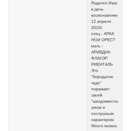
Родился Изак
в день
космонавтики
12 апреля
2010г.
отец - АРКА
НОИ ОРЕСТ
мать -
АРИВДНА
ФЛАУЭР
РИЕНТАЛЬ
Это
"бородатое
чудо"
поражает
своей
"шкодливостью",
умом и
послушным
характером.
Много можно