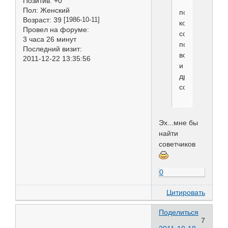
Позитив:
+0
Пол:
Женский
получаем
Возраст:
39
[1986-10-11]
компетентные
Провел на форуме:
советы
3 часа 26 минут
по
Последний визит:
воспитанию
2011-12-22 13:35:56
и
дрессировки
собаки
Эх...мне бы
найти
советчиков
0
Цитировать
Поделиться
7