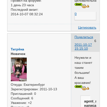
Провел на форуме:
целовательная....
1 день 23 часа
Последний визит:
0
2014-10-07 08:32:24
Цитировать
Поделиться
6
2011-10-17
15:15:10
Тигрёна
Новичок
Неужели и
наш станет
таким
большим!
А ваш
красавчик!
Откуда:
Екатеринбург
Зарегистрирован
: 2011-10-13
Приглашений:
0
Сообщений:
6
agent_malek
Уважение:
+2
написал(а):