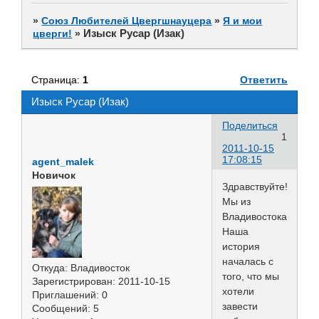
»
Союз Любителей Цвергшнауцера
»
Я и мои
Изыск Русар (Изак)
цверги!
»
Страница:
1
Ответить
Изыск Русар (Изак)
Поделиться
1
2011-10-15
17:08:15
agent_malek
Новичок
Здравствуйте!
Мы из
Владивостока.
Наша
история
началась с
Откуда:
Владивосток
того, что мы
Зарегистрирован
: 2011-10-15
хотели
Приглашений:
0
завести
Сообщений:
5