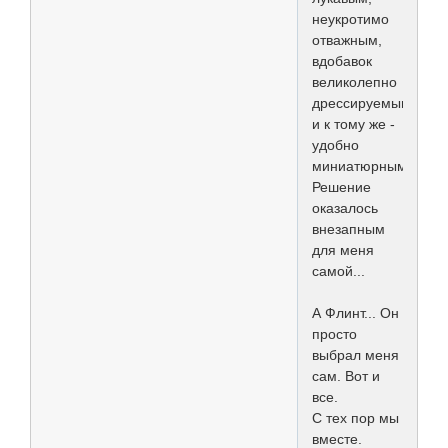
неукротимо
отважным,
вдобавок
великолепно
дрессируемым
и к тому же -
удобно
миниатюрным?
Решение
оказалось
внезапным
для меня
самой...
А Флинт... Он
просто
выбрал меня
сам. Вот и
все.
С тех пор мы
вместе.