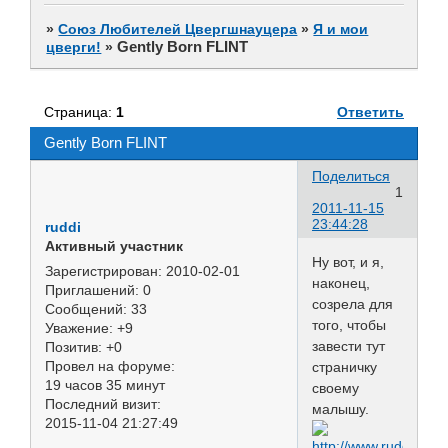
»
Союз Любителей Цвергшнауцера
»
Я и мои
Gently Born FLINT
цверги!
»
Страница:
1
Ответить
Gently Born FLINT
Поделиться
1
2011-11-15
23:44:28
ruddi
Активный участник
Ну вот, и я,
Зарегистрирован
: 2010-02-01
наконец,
Приглашений:
0
созрела для
Сообщений:
33
того, чтобы
Уважение:
+9
завести тут
Позитив:
+0
Провел на форуме:
страничку
19 часов 35 минут
своему
Последний визит:
малышу.
2015-11-04 21:27:49