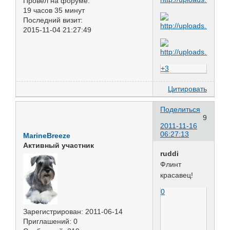
Провел на форуме:
19 часов 35 минут
Последний визит:
2015-11-04 21:27:49
+3
Цитировать
Поделиться
9
2011-11-16
06:27:13
MarineBreeze
Активный участник
ruddi
Флинт
красавец!
0
Зарегистрирован
: 2011-06-14
Приглашений:
0