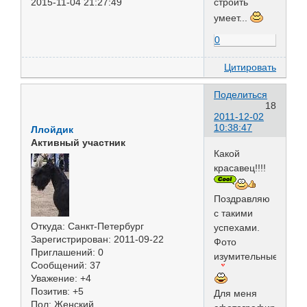
2015-11-04 21:27:49
строить
умеет...
0
Цитировать
Поделиться
18
2011-12-02
10:38:47
Ллойдик
Активный участник
Какой
красавец!!!!
Поздравляю
с такими
Откуда:
Санкт-Петербург
успехами.
Зарегистрирован
: 2011-09-22
Фото
Приглашений:
0
изумительные.
Сообщений:
37
Уважение:
+4
Позитив:
+5
Для меня
Пол:
Женский