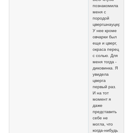
познакомила
меня с
породой
цвергшнауцер.
У нее кроме
овчарки был
еще и цверг,
окраса перец
с солью. Для
меня тогда -
диковинка. Я
увидела
цверга
первый раз.
И на тот
момент я
даже
представить
себе не
могла, что
когда-нибудь