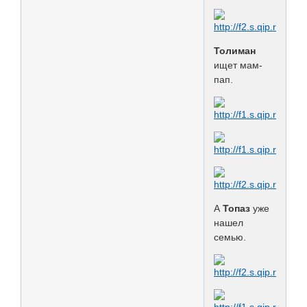
Толиман
ищет мам-
пап.
А
Топаз
уже
нашел
семью.