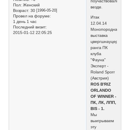
поучаствовали
Пол:
Женский
везде.
Возраст:
30
[1996-05-20]
Провел на форуме:
Итак
1 день 1 час
12.04.14
Последний визит:
Монопородная
2015-01-12 22:05:25
выставка
цвергшнауцеров
ранга ПК
клуба
"Фауна"
Эксперт -
Roland Sporr
(Австрия)
ROS B'RIZ
ORLANDO
OF WINNER -
ПК, ЛК, ЛПП,
BIS - 1.
Мы
выигрываем
эту