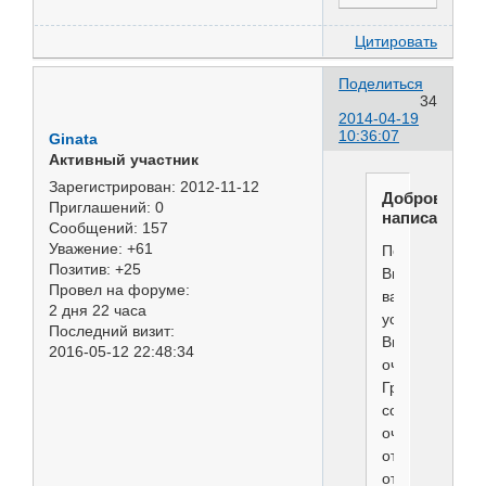
Цитировать
Поделиться
34
2014-04-19
10:36:07
Ginata
Активный участник
Зарегистрирован
: 2012-11-12
Добровольс
Приглашений:
0
написал(а):
Сообщений:
157
Уважение:
+61
Поздравляю!
Позитив:
+25
Видели
Провел на форуме:
ваш
2 дня 22 часа
успех!
Последний визит:
Впечатлены
2016-05-12 22:48:34
очень!
Груминг
собаки
очень
отличался
от