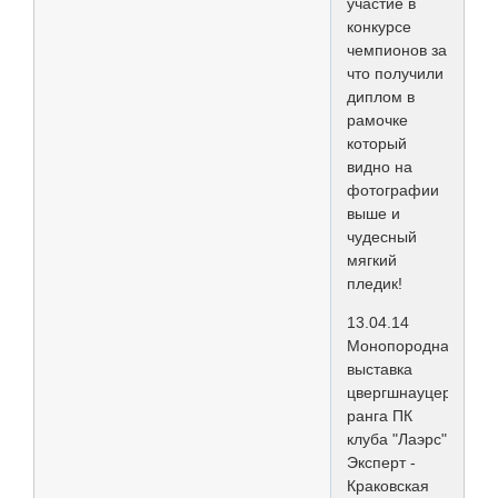
участие в
конкурсе
чемпионов за
что получили
диплом в
рамочке
который
видно на
фотографии
выше и
чудесный
мягкий
пледик!
13.04.14
Монопородная
выставка
цвергшнауцеров
ранга ПК
клуба "Лаэрс"
Эксперт -
Краковская