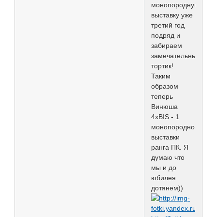
монопородную
выставку уже
третий год
подряд и
забираем
замечательный
тортик!
Таким
образом
теперь
Винюша
4хBIS - 1
монопородной
выставки
ранга ПК. Я
думаю что
мы и до
юбилея
дотянем))