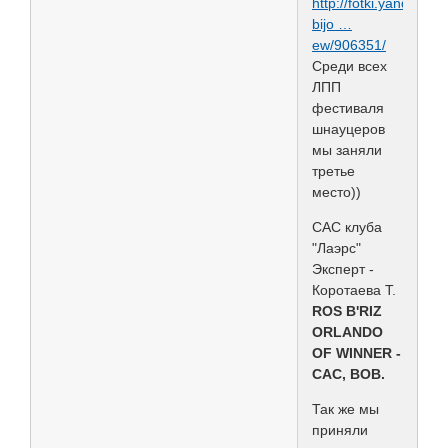
http://fotki.yandex.ru
bijo …
ew/906351/
Среди всех
ЛПП
фестиваля
шнауцеров
мы заняли
третье
место))
САС клуба
"Лаэрс"
Эксперт -
Коротаева Т.
ROS B'RIZ
ORLANDO
OF WINNER -
CAC, BOB.
Так же мы
приняли