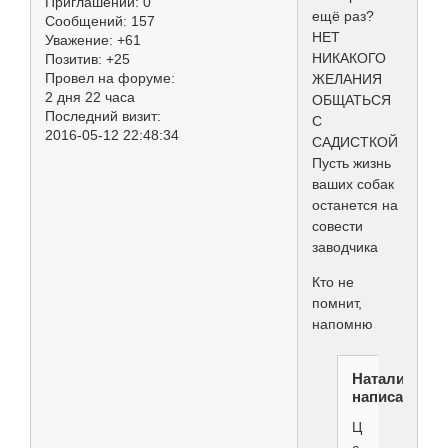
Приглашений:
0
ещё раз?
Сообщений:
157
НЕТ
Уважение:
+61
НИКАКОГО
Позитив:
+25
Провел на форуме:
ЖЕЛАНИЯ
2 дня 22 часа
ОБЩАТЬСЯ
Последний визит:
С
2016-05-12 22:48:34
САДИСТКОЙ
Пусть жизнь
ваших собак
останется на
совести
заводчика
Кто не
помнит,
напомню
Наталия
написал(а):
Цитата
с