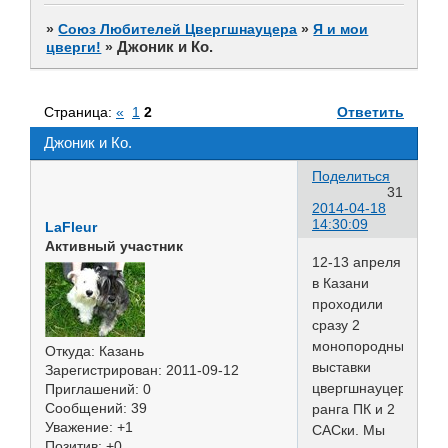
»
Союз Любителей Цвергшнауцера
»
Я и мои
Джоник и Ко.
цверги!
»
Страница:
«
1
2
Ответить
Джоник и Ко.
Поделиться
31
2014-04-18
14:30:09
LaFleur
Активный участник
12-13 апреля
в Казани
проходили
сразу 2
монопородные
Откуда:
Казань
выставки
Зарегистрирован
: 2011-09-12
цвергшнауцеров
Приглашений:
0
Сообщений:
39
ранга ПК и 2
Уважение:
+1
САСки. Мы
Позитив:
+0