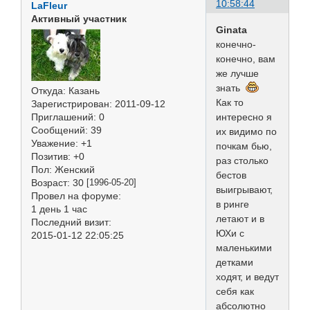
10:58:44
LaFleur
Активный участник
Ginata
конечно-
конечно, вам
же лучше
знать
Откуда:
Казань
Как то
Зарегистрирован
: 2011-09-12
интересно я
Приглашений:
0
Сообщений:
39
их видимо по
Уважение:
+1
почкам бью,
Позитив:
+0
раз столько
Пол:
Женский
бестов
Возраст:
30
[1996-05-20]
выигрывают,
Провел на форуме:
в ринге
1 день 1 час
летают и в
Последний визит:
ЮХи с
2015-01-12 22:05:25
маленькими
детками
ходят, и ведут
себя как
абсолютно