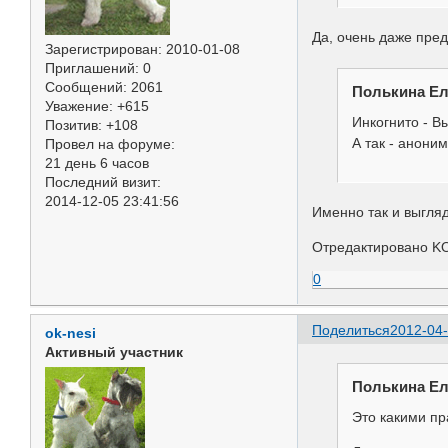
Да, очень даже пред
Зарегистрирован
: 2010-01-08
Приглашений:
0
Сообщений:
2061
Полькина Ел
Уважение:
+615
Инкогнито - В
Позитив:
+108
А так - аноним
Провел на форуме:
21 день 6 часов
Последний визит:
2014-12-05 23:41:56
Именно так и выгляд
Отредактировано KO
0
Поделиться
2012-04-
ok-nesi
Активный участник
Полькина Ел
Это какими п