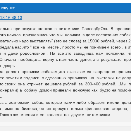
покупке
18 16:48:13
тельны при покупке щенков в питомнике ПавловДиОль. В прошлом
мого начала признавшись что мы новички в деле воспитания собак,
зательно надо выставлять" (это ее слова) за 15000 рублей, через 2
бедила нас,что " все на месте , просто мы не понимаем всего", в
 и даже родословной . На все это заводчица нам пояснила, что
Сначала пообещала вернуть нам часть денег, а в результате п
дверь.........
а делает прививки собакам,что оказывается запрещено правила
ее печати и подписи о сделанных прививках на выставки не доп
то своих она стрижет дешевле рублей за 300-400 рублей....Мы 
онерами) а собаку домой привезли вонючую,как будто на помой
..
ь с хозяевами собак, которые каким либо образом имели дела
 , именно бизнеса, ее интересует только финансовая сторона, 
...Такого же мнения и ее коллеги по другим питомникам.