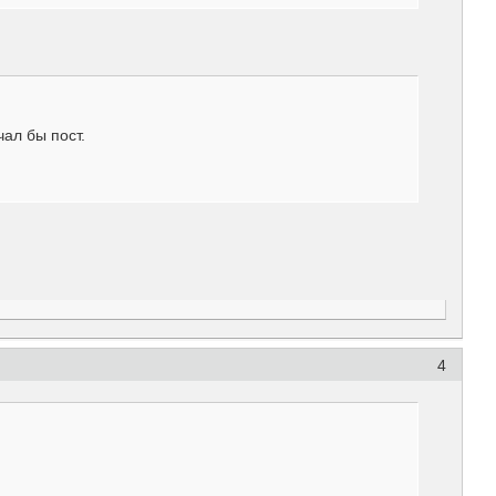
чал бы пост.
4