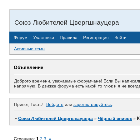
Союз Любителей Цвергшнауцера
Форум
Участники
Правила
Регистрация
Войти
Активные темы
Объявление
Доброго времени, уважаемые форумчане! Если Вы написали 
напрямую. В движке форума есть какой то глюк и я не все
Привет, Гость!
Войдите
или
зарегистрируйтесь
.
К
»
Союз Любителей Цвергшнауцера
»
Чёрный список
»
Страница:
1
2
3
»