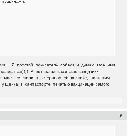
 правилами,
ика.....Я простой покупатель собаки, и думаю мое имя
равдаться)))) А вот наши казанские заводчики
вок мне пояснили в ветеринарной клинике, по-новым
 у щенка в санпаспорте печать о вакцинации самого
6