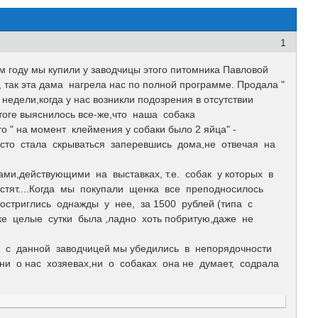
1
 году мы купили у заводчицы этого питомника Павловой
 так эта дама нагрела нас по полной программе. Продала "
 недели,когда у нас возникли подозрения в отсутствии
 итоге выяснилось все-же,что наша собака
 " на момент клеймения у собаки было 2 яйца" -
росто стала скрываться заперевшись дома,не отвечая на
ми,действующими на выставках, т.е. собак у которых в
устят....Когда мы покупали щенка все преподносилось
постриглись однажды у нее, за 1500 рублей (типа с
ке целые сутки была ,ладно хоть побритую,даже не
 с данной заводчицей мы убедились в непорядочности
ни о нас хозяевах,ни о собаках она не думает, содрала