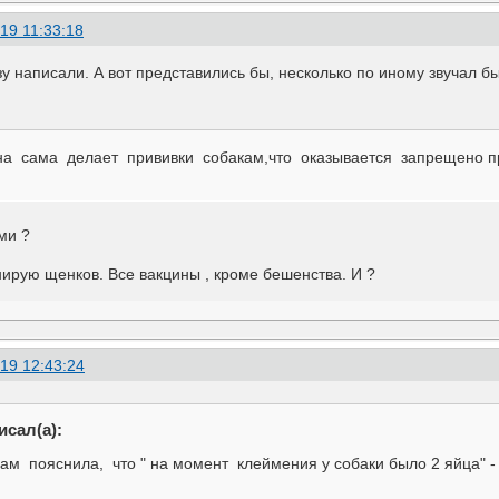
19 11:33:18
зу написали. А вот представились бы, несколько по иному звучал бы
на сама делает прививки собакам,что оказывается запрещено п
ми ?
нирую щенков. Все вакцины , кроме бешенства. И ?
19 12:43:24
исал(а):
нам пояснила, что " на момент клеймения у собаки было 2 яйца" 