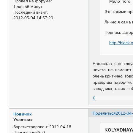
Провел на форуме:
Мало того, о
1 час 56 минут
Это какими п
Последний визит:
2012-05-04 14:57:20
Лично я сама 
Подпись авто
http://black
Написала я не кляу
ничего не изменит 
очень критично гов
правилам заводчик 
заводчика, таких со
0
Поделиться
2012-04-
Новичок
Участник
Зарегистрирован
: 2012-04-18
KOLYADNAYA 
Приглашений:
0