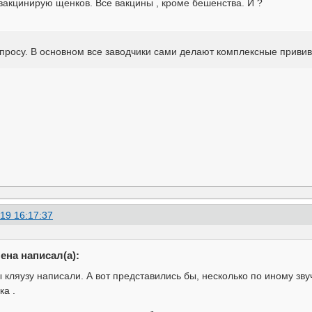
вакцинирую щенков. Все вакцины , кроме бешенства. И ?
просу. В основном все заводчики сами делают комплексные прививк
19 16:17:37
ена написал(а):
ы кляузу написали. А вот представились бы, несколько по иному зву
ка .