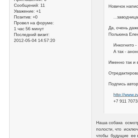
Сообщений:
11
Новичок напис
Уважение:
+1
...заводчица 
Позитив:
+0
Провел на форуме:
Да, очень даж
1 час 56 минут
Полькина Елен
Последний визит:
2012-05-04 14:57:20
Инкогнито - В
А так - анон
Именно так и 
Отредактиров
Подпись авто
http://www.
+7 911 7073
Наша собака осмот
полости, что исклю
чтобы будущие ее п