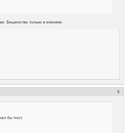
и. Бешенство только в клинике.
5
чал бы пост.