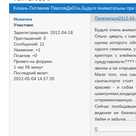
Казань.Питомник ПавловДиОль.Будьте внимательны при 
Поделиться
2012-04-
Новичок
Участник
Будьте очень внима
Зарегистрирован
: 2012-04-18
Ольги цверга, с са
Приглашений:
0
щенка ,которого обя
Сообщений:
11
одного семенника, у
Уважение:
+1
крипторх с клеймом
Позитив:
+0
Провел на форуме:
представляете???? 
1 час 56 минут
звонки и не открывая 
Последний визит:
Мало того, она сам
2012-05-04 14:57:20
санпаспорте стоят 
красиво - и собак 
шампунями,кондици
оттримингованную...
Сейчас пообщавшис
ведения ее бизнеса
бабки и забыла.....
0