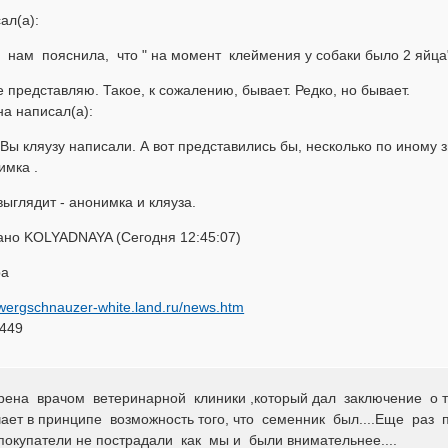
ал(а):
нам пояснила, что " на момент клеймения у собаки было 2 яйца
е представляю. Такое, к сожалению, бывает. Редко, но бывает.
а написал(а):
ы кляузу написали. А вот представились бы, несколько по иному з
имка .
выглядит - анонимка и кляуза.
ано KOLYADNAYA (Сегодня 12:45:07)
ра
zwergschnauzer-white.land.ru/news.htm
449
рена врачом ветеринарной клиники ,который дал заключение о 
чает в принципе возможность того, что семенник был....Еще раз 
окупатели не пострадали как мы и были внимательнее....