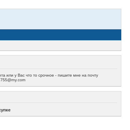
 или у Вас что то срочное - пишите мне на почту
557755@my.com
купке