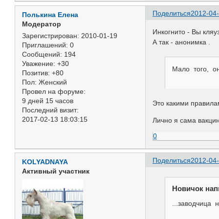
Поделиться
2012-04-
Полькина Елена
Модератор
Инкогнито - Вы кляу
Зарегистрирован
: 2010-01-19
А так - анонимка .
Приглашений:
0
Сообщений:
194
Уважение:
+30
Мало того, о
Позитив:
+80
Пол:
Женский
Провел на форуме:
9 дней 15 часов
Это какими правила
Последний визит:
2017-02-13 18:03:15
Лично я сама вакци
0
Поделиться
2012-04-
KOLYADNAYA
Активный участник
Новичок нап
...заводчица 