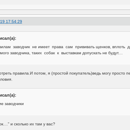
19 17:54:29
исал(а):
вилам заводчик не имеет права сам прививать щенков, вплоть д
мого заводчика, таких собак к выставкам допускать не будут....
треть правила.И потом, я (простой покупатель)ведь могу просто п
словия.
исал(а):
ие заводчики
к...." и сколько их там у вас?