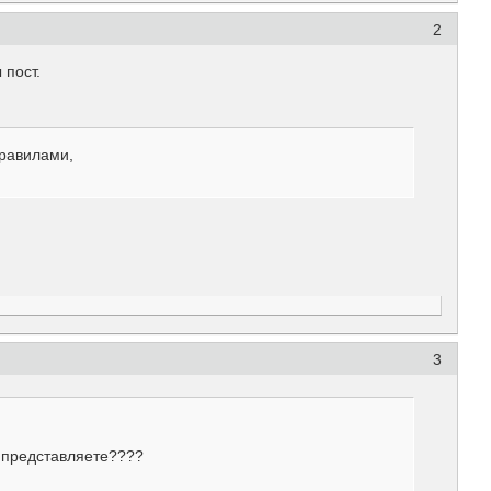
2
 пост.
равилами,
3
- представляете????