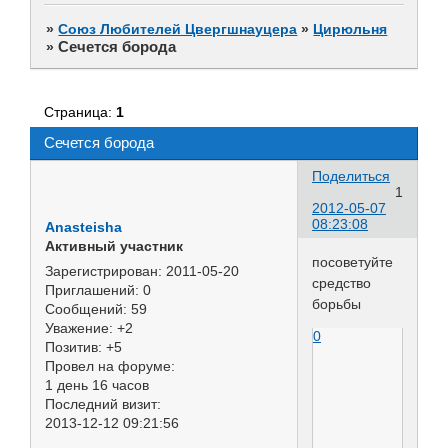
»
Союз Любителей Цвергшнауцера
»
Цирюльня
Сечется борода
»
Страница:
1
Сечется борода
Поделиться
1
2012-05-07
08:23:08
Anasteisha
Активный участник
посоветуйте
Зарегистрирован
: 2011-05-20
средство
Приглашений:
0
борьбы
Сообщений:
59
Уважение:
+2
0
Позитив:
+5
Провел на форуме:
1 день 16 часов
Последний визит:
2013-12-12 09:21:56