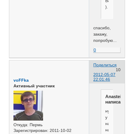
Валту
).
спасибо,
закажу,
попробую...
0
Поделиться
10
2012-05-07
22:01:46
voFFka
Активный участник
Anasteisha
написал(а):
ну
у
нас
Откуда:
Пермь
на
Зарегистрирован
: 2011-10-02