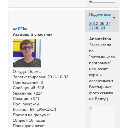
Поделиться
7
2012-05-07
21:46:24
voFFka
Активный участник
Anasteisha
Заказывали
по
"питомниковой
программе",
нам возят
Откуда:
Пермь
корм и
Зарегистрирован
: 2011-10-02
ассортимент
Приглашений:
0
Валты(ниже
Сообщений:
618
фото ссылка
Уважение:
+224
Позитив:
+371
на Валту ).
Пол:
Мужской
0
Возраст:
59
[1966-11-17]
Провел на форуме:
15 дней 16 часов
Последний визит: