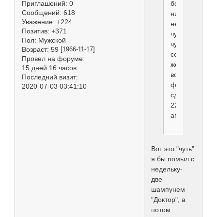
бороде
Приглашений:
0
Сообщений:
618
ничего
Уважение:
+224
нет,
Позитив:
+371
чуть-
Пол:
Мужской
чуточки
Возраст:
59
[1966-11-17]
совсем
Провел на форуме:
желтизны
15 дней 16 часов
вот
Последний визит:
фото,
2020-07-03 03:41:10
сделано
22
апреля
Вот это "чуть"
я бы помыл с
недельку-
две
шампунем
"Доктор", а
потом