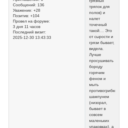
грязных
Сообщений:
136
тряпок для
Уважение:
+28
полов) и
Позитив:
+104
налет
Провел на форуме:
точечный
3 дня 11 часов
такой.... Это
Последний визит:
от сырости и
2025-12-30 13:43:33
грязи бывает,
видела.
Лучше
просушивать
бороду
горячим
феном и
мыть
противогрибковым
шампунем
(низорал,
бывает в
совсем
маленьких
упаковках), а