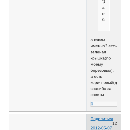
"Доктор",
а
потом
бальзам-)
а каким
именно? есть
зеленая
крышка(по
моему
березовый),
а есть
коричневый(деготь)
спасибо за
советы
0
Поделиться
12
2012-05-07