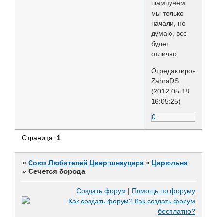
шампунем
мы только
начали, но
думаю, все
будет
отлично.
Отредактировано
ZahraDS
(2012-05-18
16:05:25)
0
Страница:
1
»
Союз Любителей Цвергшнауцера
»
Цирюльня
Сечется борода
»
Создать форум
|
Помощь по форуму