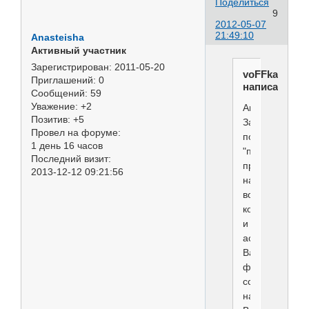
Поделиться
9
2012-05-07
21:49:10
Anasteisha
Активный участник
Зарегистрирован
: 2011-05-20
voFFka
Приглашений:
0
написал(а):
Сообщений:
59
Уважение:
+2
Anasteisha
Позитив:
+5
Заказывали
Провел на форуме:
по
1 день 16 часов
"питомниково
Последний визит:
программе",
2013-12-12 09:21:56
нам
возят
корм
и
ассортимент
Валты(ниже
фото
ссылка
на