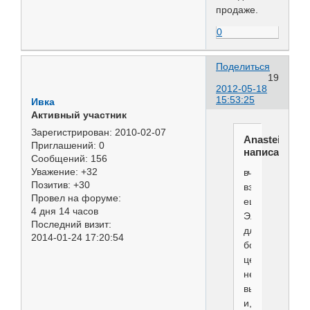
продаже.
0
Поделиться
19
2012-05-18
15:53:25
Ивка
Активный участник
Зарегистрирован
: 2010-02-07
Anasteisha
Приглашений:
0
написал(а):
Сообщений:
156
Уважение:
+32
вчера
Позитив:
+30
взяла
Провел на форуме:
ещё
4 дня 14 часов
Элиту
Последний визит:
для
2014-01-24 17:20:54
бороды,
цена
не
высокая
и,