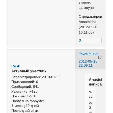
второго
шампуня
Отредактировано
Anasteisha
(2012-05-15
16:11:00)
0
Поделиться
18
2012-05-15
22:09:11
Ricik
Активный участник
Зарегистрирован
: 2010-01-09
Anasteisha
Приглашений:
0
написал(а):
Сообщений:
841
Уважение:
+126
вчера
Позитив:
+278
взяла
Провел на форуме:
ещё
1 месяц 12 дней
Элиту
Последний визит:
для