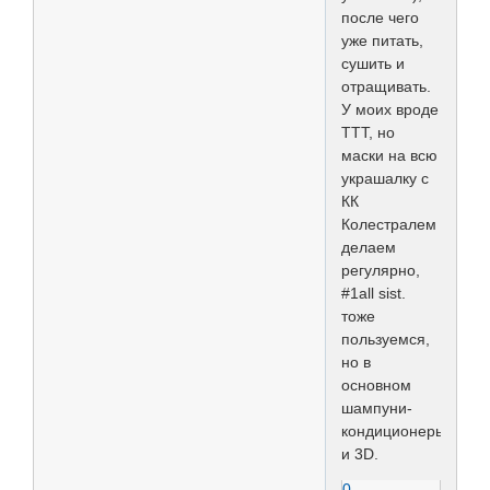
после чего
уже питать,
сушить и
отращивать.
У моих вроде
ТТТ, но
маски на всю
украшалку с
КК
Колестралем
делаем
регулярно,
#1all sist.
тоже
пользуемся,
но в
основном
шампуни-
кондиционеры
и 3D.
0