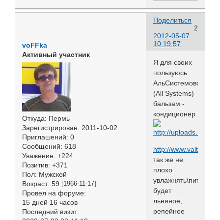
Поделиться
2
2012-05-07
10:19:57
voFFka
Активный участник
Я для своих
пользуюсь
АльСистемовским
(All Systems)
бальзам -
кондиционер
Откуда:
Пермь
Зарегистрирован
: 2011-10-02
Приглашений:
0
Сообщений:
618
http://www.valta.ru/i
Уважение:
+224
так же не
Позитив:
+371
плохо
Пол:
Мужской
увлажнять\питать
Возраст:
59
[1966-11-17]
будет
Провел на форуме:
льняное,
15 дней 16 часов
репейное
Последний визит: