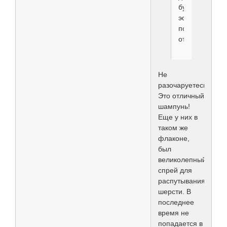
будет
эффект,
потом
отпишусь
Не
разочаруетесь.
Это отличный
шампунь!
Еще у них в
таком же
флаконе,
был
великолепный
спрей для
распутывания
шерсти. В
последнее
время не
попадается в