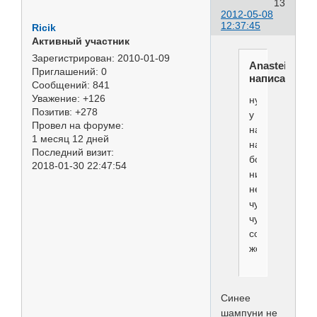
13
2012-05-08
12:37:45
Ricik
Активный участник
Зарегистрирован
: 2010-01-09
Anasteisha
Приглашений:
0
написал(а):
Сообщений:
841
Уважение:
+126
ну
Позитив:
+278
у
Провел на форуме:
нас
1 месяц 12 дней
на
Последний визит:
бороде
2018-01-30 22:47:54
ничего
нет,
чуть-
чуточки
совсем
желтизны
Синее
шампуни не