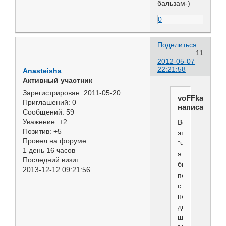
бальзам-)
0
Поделиться
11
2012-05-07
22:21:58
Anasteisha
Активный участник
Зарегистрирован
: 2011-05-20
voFFka
Приглашений:
0
написал(а):
Сообщений:
59
Уважение:
+2
Вот
Позитив:
+5
это
Провел на форуме:
"чуть"
1 день 16 часов
я
Последний визит:
бы
2013-12-12 09:21:56
помыл
с
недельку-
две
шампунем