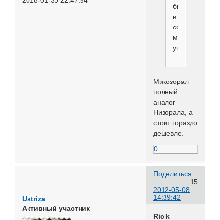
2018-01-30 22:47:54
бывает
в
совсем
маленьких
упаковках),
Микозорал
полный
аналог
Низорала, а
стоит гораздо
дешевле.
0
Поделиться
15
2012-05-08
14:39:42
Ustriza
Активный участник
Ricik