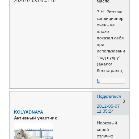
2020-07-03 03:41:10
масло.
З.Ы. Этот же
кондиционер
очень не
плохо
показал себя
при
использовании
"под пудру"
(аналог
Колестраль),
0
Поделиться
3
2012-05-07
11:35:24
KOLYADNAYA
Активный участник
Норковый
спрей
отлично