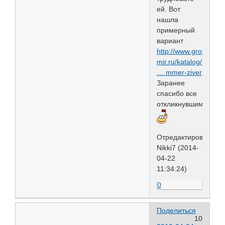
ей. Вот
нашла
примерный
вариант
http://www.groom-
mir.ru/katalog/mashi
… mmer-ziver
Заранее
спасибо все
откликнувшимся
Отредактировано
Nikki7 (2014-
04-22
11:34:24)
0
Поделиться
10