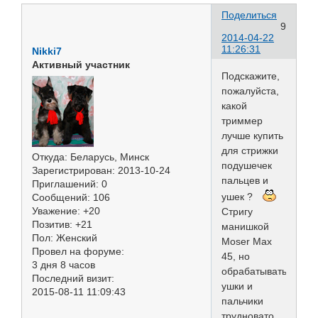
Поделиться
9
2014-04-22
11:26:31
Nikki7
Активный участник
Подскажите,
пожалуйста,
какой
триммер
лучше купить
для стрижки
Откуда:
Беларусь, Минск
подушечек
Зарегистрирован
: 2013-10-24
пальцев и
Приглашений:
0
ушек ?
Сообщений:
106
Уважение:
+20
Стригу
Позитив:
+21
манишкой
Пол:
Женский
Moser Max
Провел на форуме:
45, но
3 дня 8 часов
обрабатывать
Последний визит:
ушки и
2015-08-11 11:09:43
пальчики
трудновато