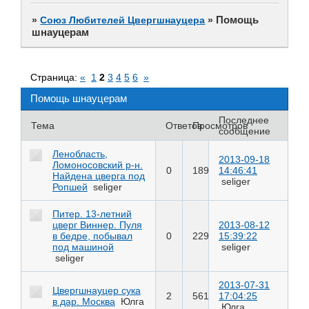
Помощь
»
Союз Любителей Цвергшнауцера
»
шнауцерам
Страница:
«
1
2
3
4
5
6
»
Помощь шнауцерам
Последнее
Тема
Ответов
Просмотров
сообщение
Ленобласть,
2013-09-18
Ломоносовский р-н.
0
189
14:46:41
Найдена цверга под
seliger
Ропшей
seliger
Питер. 13-летний
цверг Виннер. Пуля
2013-08-12
в бедре, побывал
0
229
15:39:22
под машиной
seliger
seliger
2013-07-31
Цвергшнауцер сука
2
561
17:04:25
в дар. Москва
Юлга
Юлга