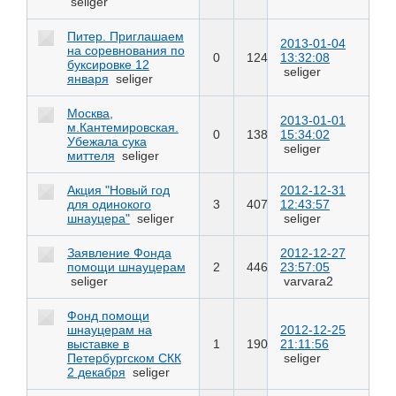
seliger
Питер. Приглашаем
2013-01-04
на соревнования по
0
124
13:32:08
буксировке 12
seliger
января
seliger
Москва,
2013-01-01
м.Кантемировская.
0
138
15:34:02
Убежала сука
seliger
миттеля
seliger
Акция "Новый год
2012-12-31
для одинокого
3
407
12:43:57
шнауцера"
seliger
seliger
Заявление Фонда
2012-12-27
помощи шнауцерам
2
446
23:57:05
seliger
varvara2
Фонд помощи
шнауцерам на
2012-12-25
выставке в
1
190
21:11:56
Петербургском СКК
seliger
2 декабря
seliger