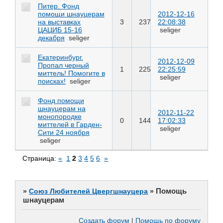
Питер. Фонд
помощи шнауцерам
2012-12-16
на выставках
3
237
22:08:38
ЦАЦИБ 15-16
seliger
декабря
seliger
Екатеринбург.
2012-12-09
Пропал черный
1
225
22:25:59
миттель! Помогите в
seliger
поисках!
seliger
Фонд помощи
шнауцерам на
2012-11-22
монопородке
0
144
17:02:33
миттелей в Гарден-
seliger
Сити 24 ноября
seliger
Страница:
«
1
2
3
4
5
6
»
Помощь
»
Союз Любителей Цвергшнауцера
»
шнауцерам
Создать форум
|
Помощь по форуму