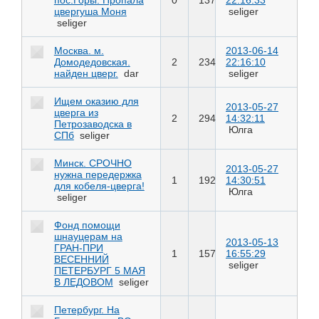
цвергуша Моня
seliger
seliger
Москва. м.
2013-06-14
Домодедовская.
2
234
22:16:10
найден цверг.
dar
seliger
Ищем оказию для
2013-05-27
цверга из
2
294
14:32:11
Петрозаводска в
Юлга
СПб
seliger
Минск. СРОЧНО
2013-05-27
нужна передержка
1
192
14:30:51
для кобеля-цверга!
Юлга
seliger
Фонд помощи
шнауцерам на
2013-05-13
ГРАН-ПРИ
1
157
16:55:29
ВЕСЕННИЙ
seliger
ПЕТЕРБУРГ 5 МАЯ
В ЛЕДОВОМ
seliger
Петербург. На