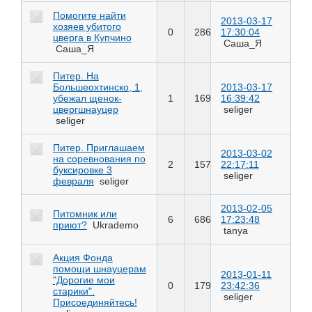
Помогите найти
2013-03-17
хозяев убитого
0
286
17:30:04
цверга в Купчино
Саша_Я
Саша_Я
Питер. На
Большеохтинско, 1,
2013-03-17
убежал щенок-
1
169
16:39:42
цвергшнауцер
seliger
seliger
Питер. Приглашаем
2013-03-02
на соревнования по
2
157
22:17:11
буксировке 3
seliger
февраля
seliger
2013-02-05
Питомник или
6
686
17:23:48
приют?
Ukrademo
tanya
Акция Фонда
помощи шнауцерам
2013-01-11
"Дорогие мои
0
179
23:42:36
старики".
seliger
Присоединяйтесь!