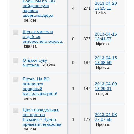
Большом пр. ВО
2013-04-20
найдена сука
4
271
12:25:11
черного
LeKa
цвергшнауцера
seliger
Щенок миттеля
2013-04-15
отдаётся
0
377
13:41:57
интересного окраса.
kljaksa
kljaksa
2013-04-15
Отдают суку
0
182
13:38:59
миттеля.
kljaksa
kljaksa
Питер. На ВО
потерялся
2013-04-09
перцовый
1
142
13:29:31
миттельшнауцер!
seliger
seliger
Цверговладельцы,
кто едет на
2013-04-08
Евразию? Нужно
1
179
22:07:58
привезти лекарства
kljaksa
seliger