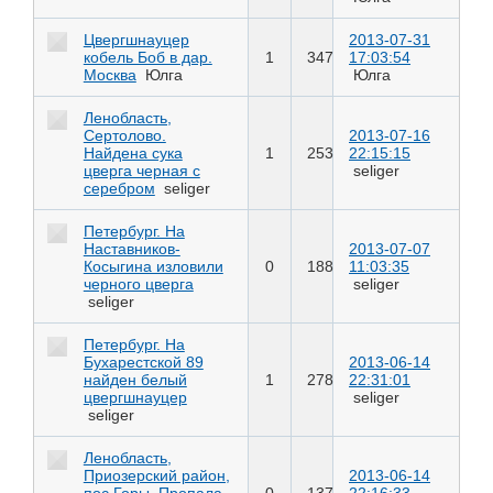
Цвергшнауцер
2013-07-31
кобель Боб в дар.
1
347
17:03:54
Москва
Юлга
Юлга
Ленобласть,
Сертолово.
2013-07-16
Найдена сука
1
253
22:15:15
цверга черная с
seliger
серебром
seliger
Петербург. На
Наставников-
2013-07-07
Косыгина изловили
0
188
11:03:35
черного цверга
seliger
seliger
Петербург. На
Бухарестской 89
2013-06-14
найден белый
1
278
22:31:01
цвергшнауцер
seliger
seliger
Ленобласть,
Приозерский район,
2013-06-14
пос.Горы. Пропала
0
137
22:16:33