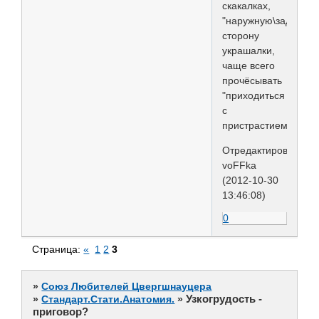
скакалках,
"наружную\заднюю"
сторону
украшалки,
чаще всего
прочёсывать
"приходиться
с
пристрастием".
Отредактировано
voFFka
(2012-10-30
13:46:08)
0
Страница:
«
1
2
3
»
Союз Любителей Цвергшнауцера
Узкогрудость -
»
Стандарт.Стати.Анатомия.
»
приговор?