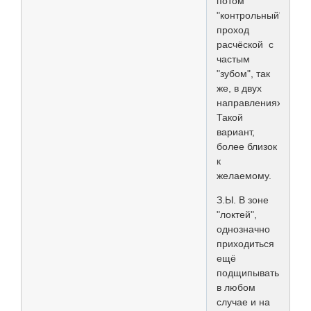
потом
"контрольный"
проход
расчёской с
частым
"зубом", так
же, в двух
направлениях.
Такой
вариант,
более близок
к
желаемому.
З.Ы. В зоне
"локтей",
однозначно
приходиться
ещё
подщипывать
в любом
случае и на