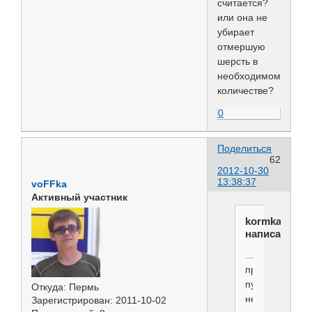
считается?
или она не
убирает
отмершую
шерсть в
необходимом
количестве?
0
Поделиться
62
2012-10-30
13:38:37
voFFka
Активный участник
kormkazan
написал(а):
.......А
прочесывание
пуходеркой
Откуда:
Пермь
не
Зарегистрирован
: 2011-10-02