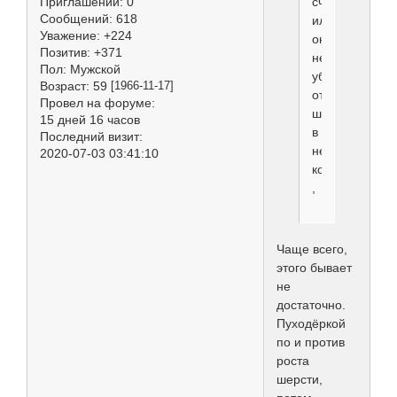
считается?
Приглашений:
0
Сообщений:
618
или
Уважение:
+224
она
Позитив:
+371
не
Пол:
Мужской
убирает
Возраст:
59
[1966-11-17]
отмершую
Провел на форуме:
шерсть
15 дней 16 часов
в
Последний визит:
необходимом
2020-07-03 03:41:10
количестве?
,
Чаще всего,
этого бывает
не
достаточно.
Пуходёркой
по и против
роста
шерсти,