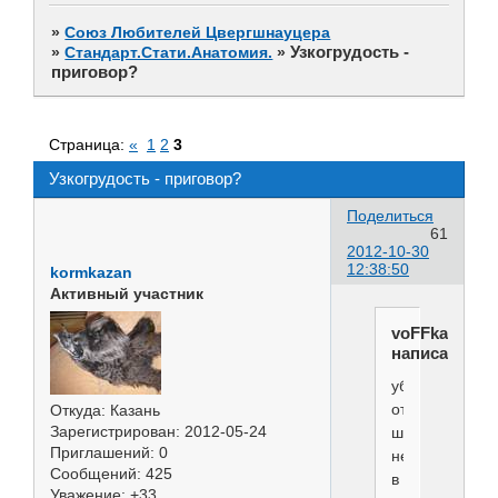
»
Союз Любителей Цвергшнауцера
Узкогрудость -
»
Стандарт.Стати.Анатомия.
»
приговор?
Страница:
«
1
2
3
Узкогрудость - приговор?
Поделиться
61
2012-10-30
12:38:50
kormkazan
Активный участник
voFFka
написал(а):
убирать
отмершую
Откуда:
Казань
Зарегистрирован
: 2012-05-24
шерсть
Приглашений:
0
необходимо
Сообщений:
425
в
Уважение:
+33