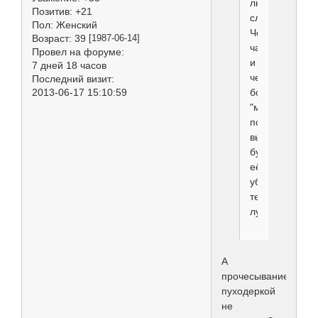
любом
Позитив:
+21
случае.
Пол:
Женский
Чем
Возраст:
39
[1987-06-14]
чаще
Провел на форуме:
и
7 дней 18 часов
чем
Последний визит:
2013-06-17 15:10:59
более
"мелкими"
порциями
вы
будете
её
убирать
тем
лучше.
А
прочесывание
пуходеркой
не