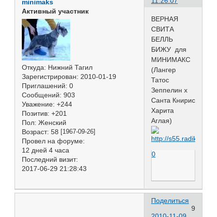
11:26:07
minimaks
Активный участник
ВЕРНАЯ
СВИТА
БЕЛЛЬ
БИЖУ для
МИНИМАКС
Откуда:
Нижний Тагил
(Лангер
Зарегистрирован
: 2010-01-19
Татос
Приглашений:
0
Зеппелин х
Сообщений:
903
Санта Книрис
Уважение:
+244
Харита
Позитив:
+201
Аглая)
Пол:
Женский
Возраст:
58
[1967-09-26]
Провел на форуме:
12 дней 4 часа
0
Последний визит:
2017-06-29 21:28:43
Поделиться
9
2010-11-09