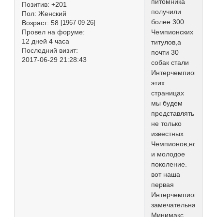
питомника
Позитив:
+201
получили
Пол:
Женский
более 300
Возраст:
58
[1967-09-26]
Провел на форуме:
Чемпионских
12 дней 4 часа
титулов,а
Последний визит:
почти 30
2017-06-29 21:28:43
собак стали
Интерчемпионами.
этих
страницах
мы будем
представлять
не только
известных
Чемпионов,но
и молодое
поколение.
вот наша
первая
Интерчемпионка,мо
замечательная
Минимакс