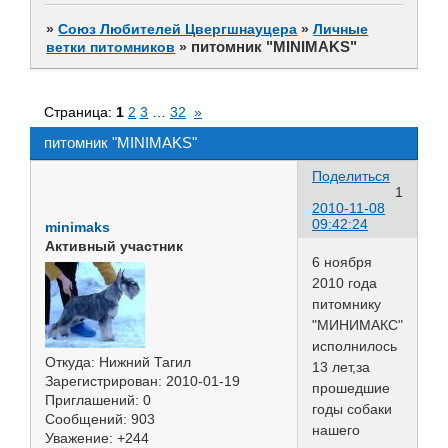
»
Союз Любителей Цвергшнауцера
»
Личные
питомник "MINIMAKS"
ветки питомников
»
Страница:
1
2
3
…
32
»
питомник "MINIMAKS"
Поделиться
1
2010-11-08
09:42:24
minimaks
Активный участник
6 ноября
2010 года
питомнику
"МИНИМАКС"
исполнилось
Откуда:
Нижний Тагил
13 лет,за
Зарегистрирован
: 2010-01-19
прошедшие
Приглашений:
0
годы собаки
Сообщений:
903
нашего
Уважение:
+244