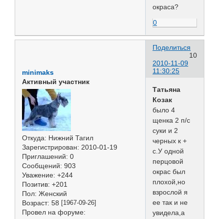
окраса?
0
Поделиться
10
2010-11-09
11:30:25
minimaks
Активный участник
Татьяна
Козак
было 4
щенка 2 п/с
суки и 2
Откуда:
Нижний Тагил
черных к +
Зарегистрирован
: 2010-01-19
с.У одной
Приглашений:
0
перцовой
Сообщений:
903
окрас был
Уважение:
+244
плохой,но
Позитив:
+201
взрослой я
Пол:
Женский
ее так и не
Возраст:
58
[1967-09-26]
Провел на форуме:
увидела,а