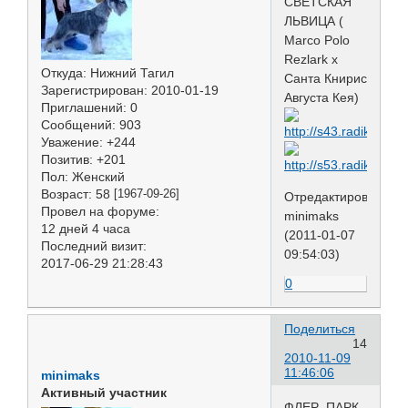
СВЕТСКАЯ
ЛЬВИЦА (
Marco Polo
Rezlark х
Откуда:
Нижний Тагил
Санта Книрис
Зарегистрирован
: 2010-01-19
Августа Кея)
Приглашений:
0
Сообщений:
903
Уважение:
+244
Позитив:
+201
Пол:
Женский
Возраст:
58
[1967-09-26]
Отредактировано
Провел на форуме:
minimaks
12 дней 4 часа
(2011-01-07
Последний визит:
09:54:03)
2017-06-29 21:28:43
0
Поделиться
14
2010-11-09
11:46:06
minimaks
Активный участник
ФЛЕР ПАРК