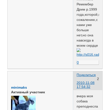
Ремембер
Дрим р.1999
года,которой,к
сожалению,с
нами уже
больше
нет,но она
навсегда в
моем сердце
0
Поделиться
2
2010-11-08
17:54:32
minimaks
Активный участник
вчера моя
собака
преподнесла