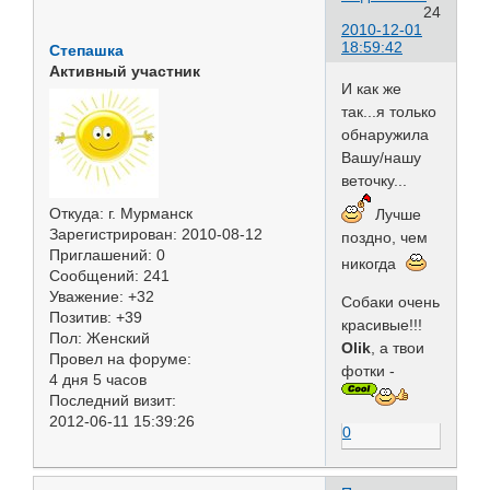
24
2010-12-01
18:59:42
Степашка
Активный участник
И как же
так...я только
обнаружила
Вашу/нашу
веточку...
Откуда:
г. Мурманск
Лучше
Зарегистрирован
: 2010-08-12
поздно, чем
Приглашений:
0
никогда
Сообщений:
241
Уважение:
+32
Собаки очень
Позитив:
+39
красивые!!!
Пол:
Женский
Olik
, а твои
Провел на форуме:
фотки -
4 дня 5 часов
Последний визит:
2012-06-11 15:39:26
0