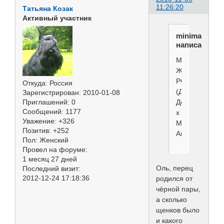
11:26:20
Татьяна Козак
Активный участник
minimaks
написал(а):
МИНИМАКС
ЖУЛИЯ
РОБЕРТС
Откуда:
Россия
(Дримкисс
Зарегистрирован
: 2010-01-08
Доминик
Приглашений:
0
Сообщений:
1177
х
Уважение:
+326
Минимакс
Позитив:
+252
Амаретто)
Пол:
Женский
Провел на форуме:
1 месяц 27 дней
Оль, перец
Последний визит:
2012-12-24 17:18:36
родился от
чёрной пары,
а сколько
щенков было
и какого