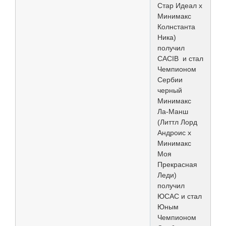
Стар Идеал х
Минимакс
Колнстанта
Ника)
получил
CACIB и стал
Чемпионом
Сербии
черный
Минимакс
Ла-Манш
(Литтл Лорд
Андроис х
Минимакс
Моя
Прекрасная
Леди)
получил
ЮСАС и стал
Юным
Чемпионом