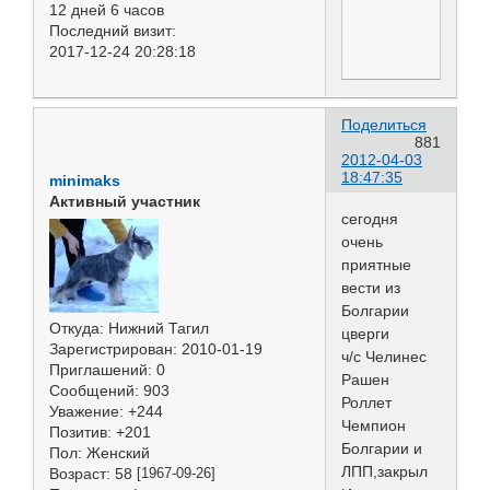
12 дней 6 часов
Последний визит:
2017-12-24 20:28:18
Поделиться
881
2012-04-03
18:47:35
minimaks
Активный участник
сегодня
очень
приятные
вести из
Болгарии
Откуда:
Нижний Тагил
цверги
Зарегистрирован
: 2010-01-19
ч/с Челинес
Приглашений:
0
Рашен
Сообщений:
903
Роллет
Уважение:
+244
Чемпион
Позитив:
+201
Болгарии и
Пол:
Женский
ЛПП,закрыл
Возраст:
58
[1967-09-26]