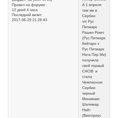
Провел на форуме:
А 1 апреля
12 дней 4 часа
там же в
Последний визит:
Сербии
2017-06-29 21:28:43
ч/с Рус
Питмарк
Рашен Рокет
(Рус Питмарк
Кейтаро х
Рус Питмарк
Ната Пер Ми)
получила
свой первый
CACIB и
стала
Чемпионом
Сербии
черный
Минимакс
Шалимар
Найт
(Викториус