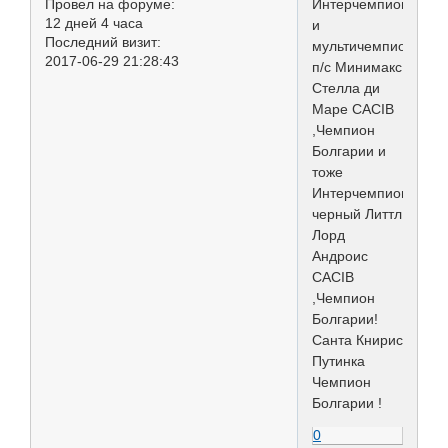
Провел на форуме:
Интерчемпиона
12 дней 4 часа
и
Последний визит:
мультичемпиона!
2017-06-29 21:28:43
п/с Минимакс
Стелла ди
Маре CACIB
,Чемпион
Болгарии и
тоже
Интерчемпион!
черный Литтл
Лорд
Андроис
CACIB
,Чемпион
Болгарии!
Санта Книрис
Путинка
Чемпион
Болгарии !
0