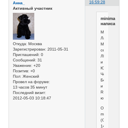
16:59:28
Анна_
Активный участник
minimaks
написал(а):
Минимакс
Ла-
Откуда:
Москва
Манш
Зарегистрирован
: 2011-05-31
сегодня
Приглашений:
0
ЛЮ
Сообщений:
31
и
Уважение:
+20
Юный
Позитив:
+0
Чемпион
Пол:
Женский
Болгарии
Провел на форуме:
и
13 часов 35 минут
RBIS
Последний визит:
2012-05-03 10:18:47
юниоров!
Отредактиров
minimaks
(Сегодня
14:45:17)