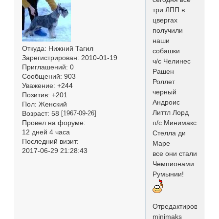
три ЛПП в
цвергах
получили
наши
Откуда:
Нижний Тагил
собашки
Зарегистрирован
: 2010-01-19
ч/с Челинес
Приглашений:
0
Рашен
Сообщений:
903
Роллет
Уважение:
+244
черный
Позитив:
+201
Андроис
Пол:
Женский
Литтл Лорд
Возраст:
58
[1967-09-26]
Провел на форуме:
п/с Минимакс
12 дней 4 часа
Стелла ди
Последний визит:
Маре
2017-06-29 21:28:43
все они стали
Чемпионами
Румынии!
Отредактировано
minimaks