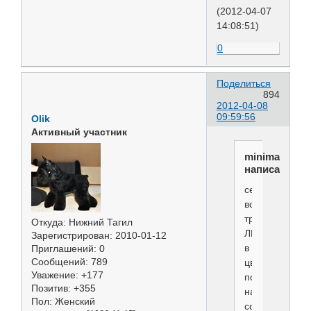
(2012-04-07
14:08:51)
0
Поделиться
894
2012-04-08
09:59:56
Olik
Активный участник
minimaks
написал(а):
сегодня
все
три
Откуда:
Нижний Тагил
ЛПП
Зарегистрирован
: 2010-01-12
в
Приглашений:
0
Сообщений:
789
цвергах
Уважение:
+177
получили
Позитив:
+355
наши
Пол:
Женский
собашки