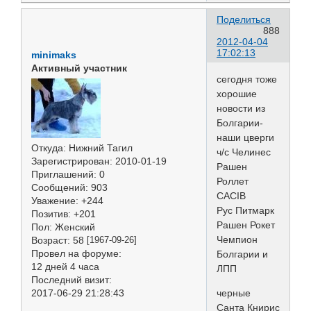
Поделиться
888
2012-04-04
17:02:13
minimaks
Активный участник
сегодня тоже
хорошие
новости из
Болгарии-
наши цверги
Откуда:
Нижний Тагил
ч/с Челинес
Зарегистрирован
: 2010-01-19
Рашен
Приглашений:
0
Роллет
Сообщений:
903
CACIB
Уважение:
+244
Рус Питмарк
Позитив:
+201
Рашен Рокет
Пол:
Женский
Чемпион
Возраст:
58
[1967-09-26]
Провел на форуме:
Болгарии и
12 дней 4 часа
ЛПП
Последний визит:
черные
2017-06-29 21:28:43
Санта Книрис