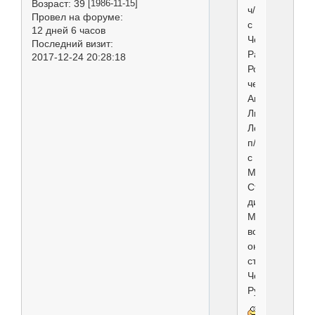
Возраст:
39
[1986-11-15]
ч/
Провел на форуме:
с
12 дней 6 часов
Челинес
Последний визит:
Рашен
2017-12-24 20:28:18
Роллет
черный
Андроис
Литтл
Лорд
п/
с
Минимакс
Стелла
ди
Маре
все
они
стали
Чемпионами
Румынии!