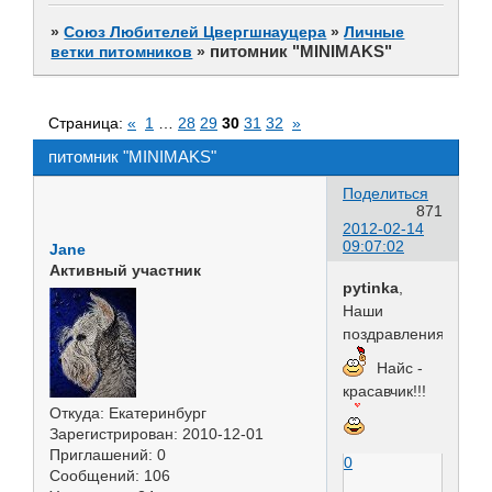
»
Союз Любителей Цвергшнауцера
»
Личные
питомник "MINIMAKS"
ветки питомников
»
Страница:
«
1
…
28
29
30
31
32
»
питомник "MINIMAKS"
Поделиться
871
2012-02-14
09:07:02
Jane
Активный участник
pytinka
,
Наши
поздравления!!!
Найс -
красавчик!!!
Откуда:
Екатеринбург
Зарегистрирован
: 2010-12-01
Приглашений:
0
0
Сообщений:
106