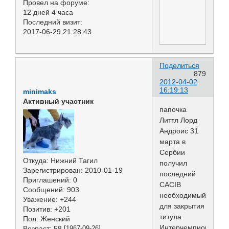
Провел на форуме:
12 дней 4 часа
Последний визит:
2017-06-29 21:28:43
Поделиться
879
2012-04-02
16:19:13
minimaks
Активный участник
папочка
Литтл Лорд
Андроис 31
марта в
Сербии
Откуда:
Нижний Тагил
получил
Зарегистрирован
: 2010-01-19
последний
Приглашений:
0
CACIB
Сообщений:
903
необходимый
Уважение:
+244
для закрытия
Позитив:
+201
титула
Пол:
Женский
Интерчемпиона.
Возраст:
58
[1967-09-26]