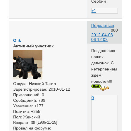
Сербии
+1
Поделиться
880
2012-04-03
06:12:02
Olik
Активный участник
Поздравляю
наших
девчонок! С
нетерпением
ждем
новостей!!!
Откуда:
Нижний Тагил
Зарегистрирован
: 2010-01-12
Приглашений:
0
0
Сообщений:
789
Уважение:
+177
Позитив:
+355
Пол:
Женский
Возраст:
39
[1986-11-15]
Провел на форуме: