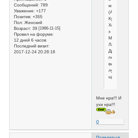
Сообщений:
789
мес
Уважение:
+177
(Анкор
Позитив:
+355
Кураж
Пол:
Женский
Хоттабыч
Возраст:
39
[1986-11-15]
х
Провел на форуме:
Минимакс
12 дней 6 часов
Лавли
Последний визит:
Дрим)
2017-12-24 20:28:18
первая
выставка
лучший
щенок
Мне нра!!! И
ухи нра!!!
0
Поделиться