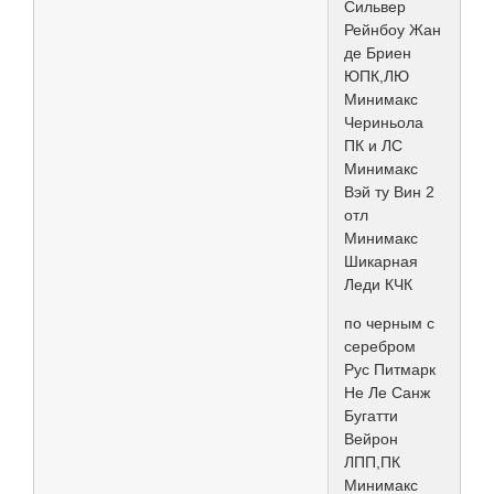
Сильвер
Рейнбоу Жан
де Бриен
ЮПК,ЛЮ
Минимакс
Чериньола
ПК и ЛС
Минимакс
Вэй ту Вин 2
отл
Минимакс
Шикарная
Леди КЧК
по черным с
серебром
Рус Питмарк
Не Ле Санж
Бугатти
Вейрон
ЛПП,ПК
Минимакс