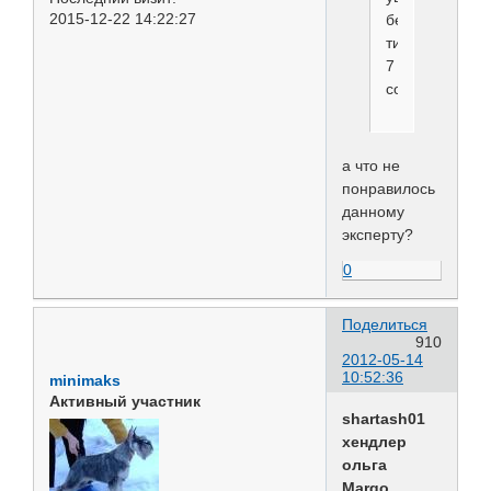
2015-12-22 14:22:27
без
титулов
7
собак
а что не
понравилось
данному
эксперту?
0
Поделиться
910
2012-05-14
10:52:36
minimaks
Активный участник
shartash01
хендлер
ольга
Margo