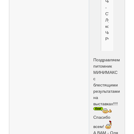
Чемпион
-
CW,CAC,
Лучший
кобель
Чемпион
РФСС
Поздравляем
питомник
МИНИМАКС
с
блестящими
результатами
на
выставках!!!!
Спасибо
всем!
А ВАМ - Оля