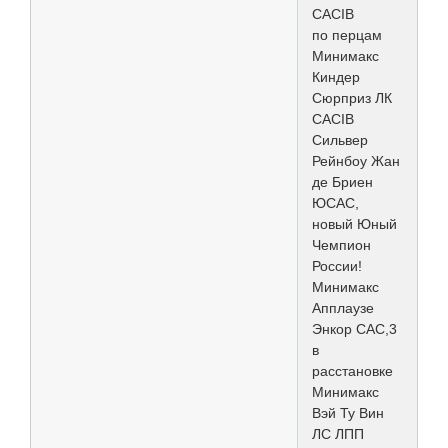
CACIB
по перцам
Минимакс
Киндер
Сюрприз ЛК
CACIB
Сильвер
Рейнбоу Жан
де Бриен
ЮСАС,
новый Юный
Чемпион
России!
Минимакс
Апплаузе
Энкор САС,3
в
расстановке
Минимакс
Вэй Ту Вин
ЛС ЛПП