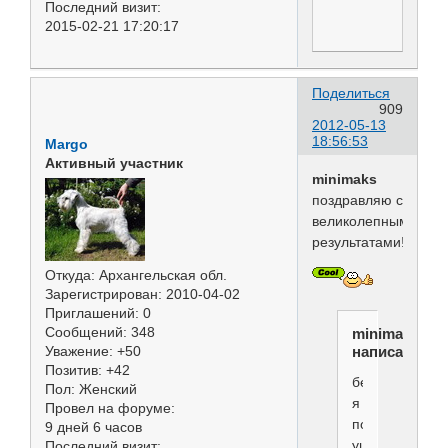
Последний визит:
2015-02-21 17:20:17
Поделиться
909
2012-05-13
18:56:53
Margo
Активный участник
minimaks
поздравляю с
великолепными
результатами!
Откуда:
Архангельская обл.
Зарегистрирован
: 2010-04-02
Приглашений:
0
Сообщений:
348
minimaks
Уважение:
+50
написал(а):
Позитив:
+42
белые,как
Пол:
Женский
я
Провел на форуме:
поняла,все
9 дней 6 часов
ушли
Последний визит: