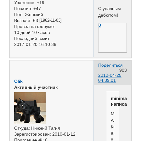
Уважение:
+19
Позитив:
+47
C удачным
Пол:
Женский
дебютом!
Возраст:
63
[1962-11-03]
0
Провел на форуме:
10 дней 10 часов
Последний визит:
2017-01-20 16:10:36
Поделиться
903
2012-04-25
04:39:01
Olik
Активный участник
minimaks
написал(а):
Минимакс
Амбер
Квин
Откуда:
Нижний Тагил
Юратэ
Зарегистрирован
: 2010-01-12
8
Приглашений:
0