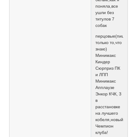
поняла,все
ушли без
титулов 7
собак
перцовые(пишу
только то,что
знаю)
Минимакс
Киндер
Сюрприз ПК
и ЛПП
Минимакс
Апплаузе
Энкор КЧК, 3
в
расстановке
на лучшего
кобеля,новый
Чемпион
клуба!