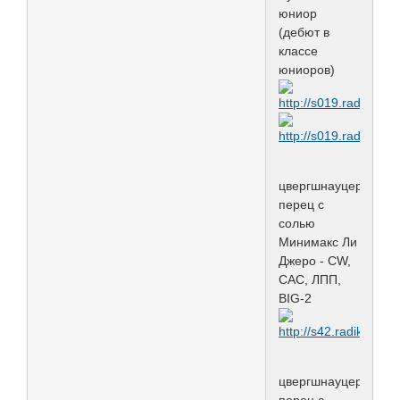
юниор
(дебют в
классе
юниоров)
цвергшнауцер
перец с
солью
Минимакс Ли
Джеро - СW,
CAC, ЛПП,
BIG-2
цвергшнауцер