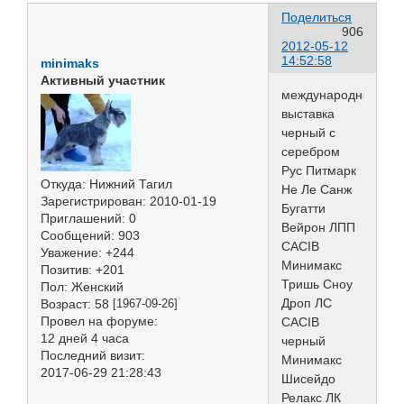
Поделиться
906
2012-05-12
14:52:58
minimaks
Активный участник
международная
выставка
черный с
серебром
Рус Питмарк
Откуда:
Нижний Тагил
Не Ле Санж
Зарегистрирован
: 2010-01-19
Бугатти
Приглашений:
0
Вейрон ЛПП
Сообщений:
903
CACIB
Уважение:
+244
Минимакс
Позитив:
+201
Тришь Сноу
Пол:
Женский
Дроп ЛС
Возраст:
58
[1967-09-26]
Провел на форуме:
CACIB
12 дней 4 часа
черный
Последний визит:
Минимакс
2017-06-29 21:28:43
Шисейдо
Релакс ЛК