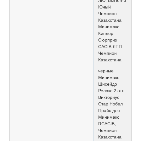
ЛЮ, BIS юн-3
Юный
Чемпион
Казахстана
Минимакс
Киндер
Сюрприз
CACIB ЛПП
Чемпион
Казахстана
черные
Минимакс
Шисейдо
Релакс 2 отл
Викториус
Стар Нобел
Прайс для
Минимакс
RCACIB,
Чемпион
Казахстана