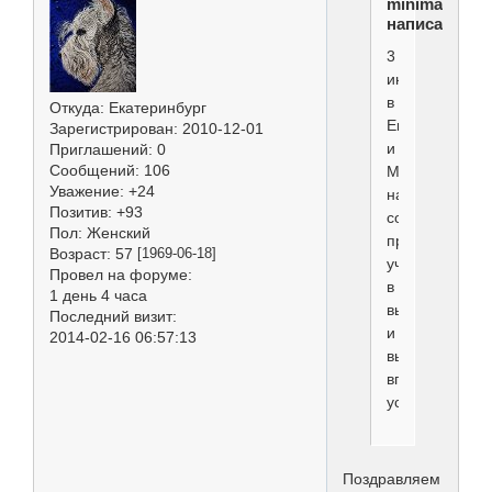
minimaks
написал(а):
3
июня
в
Откуда:
Екатеринбург
Екатеринбург
Зарегистрирован
: 2010-12-01
и
Приглашений:
0
Сообщений:
106
Мурманске
Уважение:
+24
наши
Позитив:
+93
собаки
Пол:
Женский
приняли
Возраст:
57
[1969-06-18]
участие
Провел на форуме:
в
1 день 4 часа
выставках
Последний визит:
и
2014-02-16 06:57:13
выставились
вполне
успешно
Поздравляем