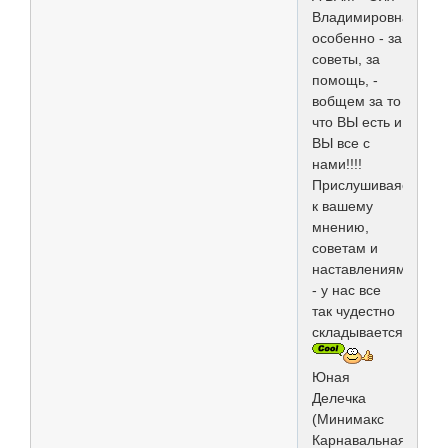
Владимировна
особенно - за
советы, за
помощь, -
вобщем за то
что ВЫ есть и
ВЫ все с
нами!!!!
Прислушиваясь
к вашему
мнению,
советам и
наставлениям
- у нас все
так чудестно
складывается...
Юная
Делечка
(Минимакс
Карнавальная