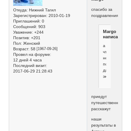
спасибо за
Откуда:
Нижний Тагил
Зарегистрирован
: 2010-01-19
поздравления!
Приглашений:
0
Сообщений:
903
Margo
Уважение:
+244
написал(а):
Позитив:
+201
Пол:
Женский
а
Возраст:
58
[1967-09-26]
что
Провел на форуме:
не
12 дней 4 часа
понравилось
Последний визит:
данному
2017-06-29 21:28:43
эксперту?
приедут
путешественницы-
расскажут
наши
результаты в