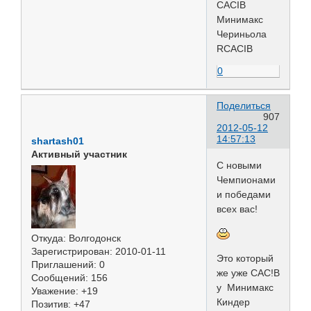
CACIB
Минимакс
Чериньола
RCACIB
0
Поделиться
907
2012-05-12
14:57:13
shartash01
Активный участник
С новыми
Чемпионами
и победами
всех вас!
Откуда:
Волгодонск
Зарегистрирован
: 2010-01-11
Это который
Приглашений:
0
же уже САС!В
Сообщений:
156
у Минимакс
Уважение:
+19
Киндер
Позитив:
+47