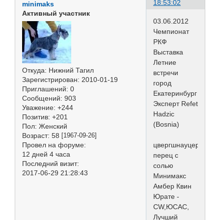
18:53:02
minimaks
Активный участник
03.06.2012
Чемпионат
РКФ
Выставка
Летние
Откуда:
Нижний Тагил
встречи
Зарегистрирован
: 2010-01-19
город
Приглашений:
0
Екатеринбург
Сообщений:
903
Эксперт Refet
Уважение:
+244
Hadzic
Позитив:
+201
(Bosnia)
Пол:
Женский
Возраст:
58
[1967-09-26]
Провел на форуме:
цвергшнауцер
12 дней 4 часа
перец с
Последний визит:
солью
2017-06-29 21:28:43
Минимакс
Амбер Квин
Юрате -
CW,ЮCAC,
Лучший