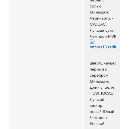
перец с
солью
Минимакс
Чериньола -
CW,САС,
Лучшая сука,
Чемпион РКФ
цвергшнауцер
черный с
серебром
Минимакс
Джингл Белл
- СW, ЮCAC,
Лучший
юниор,
новый Юный
Чемпион
России!