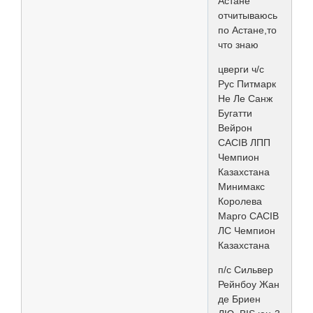
Астане
отчитываюсь
по Астане,то
что знаю
цверги ч/с
Рус Питмарк
Не Ле Санж
Бугатти
Вейрон
CACIB ЛПП
Чемпион
Казахстана
Минимакс
Королева
Марго CACIB
ЛС Чемпион
Казахстана
п/с Сильвер
Рейнбоу Жан
де Бриен