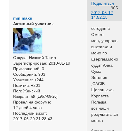
Поделиться
905
2012-05-12
14:52:15
minimaks
Активный участник
сегодня в
Омске
международная
выставка и
моно по
Откуда:
Нижний Тагил
цвергам,моно
Зарегистрирован
: 2010-01-19
судит Анна
Приглашений:
0
Сумэ
Сообщений:
903
Эстония
Уважение:
+244
,CACIB
Позитив:
+201
Щепаньска-
Пол:
Женский
Корпетта
Возраст:
58
[1967-09-26]
Провел на форуме:
Польша
12 дней 4 часа
вот наши
Последний визит:
результаты,сначала
2017-06-29 21:28:43
монка
белые,как я