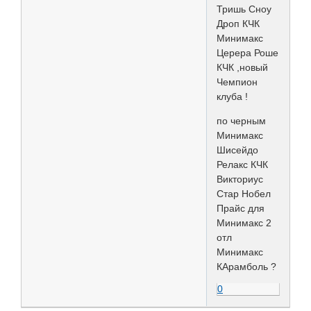
Тришь Сноу
Дроп КЧК
Минимакс
Церера Роше
КЧК ,новый
Чемпион
клуба !
по черным
Минимакс
Шисейдо
Релакс КЧК
Викториус
Стар Нобел
Прайс для
Минимакс 2
отл
Минимакс
КАрамболь ?
0