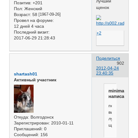
лучший
Позитив:
+201
щенок
Пол:
Женский
Возраст:
58
[1967-09-26]
Провел на форуме:
12 дней 4 часа
Последний визит:
+2
2017-06-29 21:28:43
Поделиться
902
2012-04-24
23:40:35
shartash01
Активный участник
minimaks
написал(а):
первая
выставка
Откуда:
Волгодонск
лучший
Зарегистрирован
: 2010-01-11
щенок
Приглашений:
0
Сообщений:
156