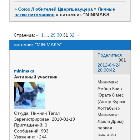
»
Союз Любителей Цвергшнауцера
»
Личные
питомник "MINIMAKS"
ветки питомников
»
Страница:
«
1
…
29
30
31
32
»
питомник "MINIMAKS"
Поделиться
901
2012-04-24
20:00:42
minimaks
Активный участник
Минимакс
Амбер Квин
Юратэ 8 мес
(Анкор Кураж
Хоттабыч х
Откуда:
Нижний Тагил
Минимакс
Зарегистрирован
: 2010-01-19
Лавли Дрим)
Приглашений:
0
первая
Сообщений:
903
выставка
Уважение:
+244