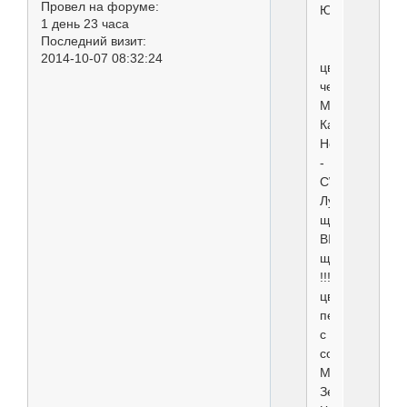
Провел на форуме:
Ю.Овсяннико
1 день 23 часа
Последний визит:
2014-10-07 08:32:24
цвергшнауцер
черный
Минимакс
Карнавальная
Ночь
-
CW,
Лучший
щенок,
BIS
щенков-1
!!!!!!!
цвергшнауцер
перец
с
солью
Минимакс
Зенит