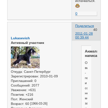
испачкаться.
0
Поделиться
40
2011-01-28
00:39:44
Lukasevich
Активный участник
Анжелика
написал(а):
Отличный
выход
Откуда:
Санкт-Петербург
-
Зарегистрирован
: 2010-01-09
генератор...
Приглашений:
0
и
Сообщений:
2077
совсем
Уважение:
+631
немного
Позитив:
+216
места
Пол:
Женский
занимает,
Возраст:
60
[1966-03-26]