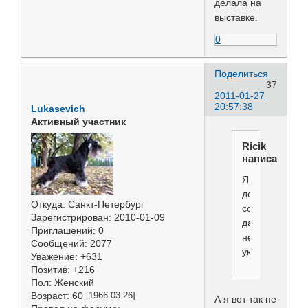
делала на
выставке.
0
Поделиться
37
2011-01-27
20:57:38
Lukasevich
Активный участник
Ricik
написал(а):
Я
дома
Откуда:
Санкт-Петербург
собак
Зарегистрирован
: 2010-01-09
даже
Приглашений:
0
не
Сообщений:
2077
укладывала.
Уважение:
+631
Позитив:
+216
Пол:
Женский
Возраст:
60
[1966-03-26]
А я вот так не