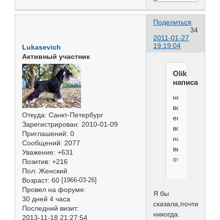
Поделиться
34
2011-01-27
19:19:04
Lukasevich
Активный участник
Olik
написал(а):
не
всегда
Откуда:
Санкт-Петербург
есть
Зарегистрирован
: 2010-01-09
возможность
Приглашений:
0
на
Сообщений:
2077
выставке
Уважение:
+631
отфенить...
Позитив:
+216
Пол:
Женский
Возраст:
60
[1966-03-26]
Провел на форуме:
Я бы
30 дней 4 часа
сказала,почти
Последний визит:
никогда.
2013-11-18 21:27:54