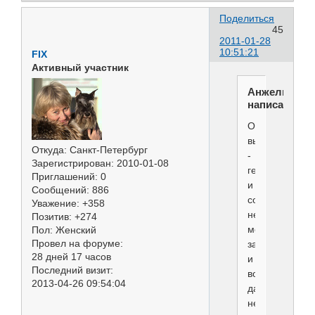
Поделиться
45
2011-01-28
10:51:21
FIX
Активный участник
Анжелика
написал(а):
Отличный
выход
Откуда:
Санкт-Петербург
-
Зарегистрирован
: 2010-01-08
генератор...
Приглашений:
0
и
Сообщений:
886
совсем
Уважение:
+358
немного
Позитив:
+274
места
Пол:
Женский
Провел на форуме:
занимает,
28 дней 17 часов
и
Последний визит:
вовсе
2013-04-26 09:54:04
даже
не