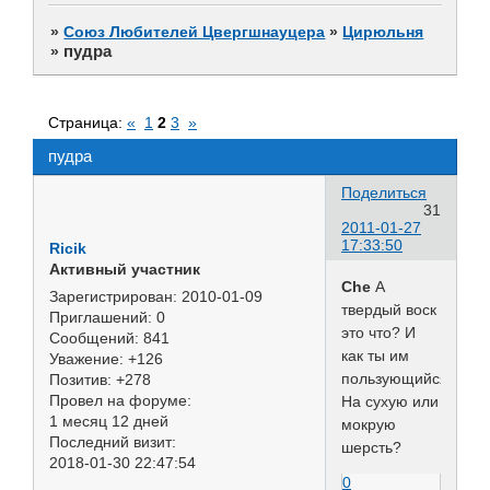
»
Союз Любителей Цвергшнауцера
»
Цирюльня
пудра
»
Страница:
«
1
2
3
»
пудра
Поделиться
31
2011-01-27
17:33:50
Ricik
Активный участник
Che
А
Зарегистрирован
: 2010-01-09
твердый воск
Приглашений:
0
это что? И
Сообщений:
841
как ты им
Уважение:
+126
пользующийся?
Позитив:
+278
Провел на форуме:
На сухую или
1 месяц 12 дней
мокрую
Последний визит:
шерсть?
2018-01-30 22:47:54
0