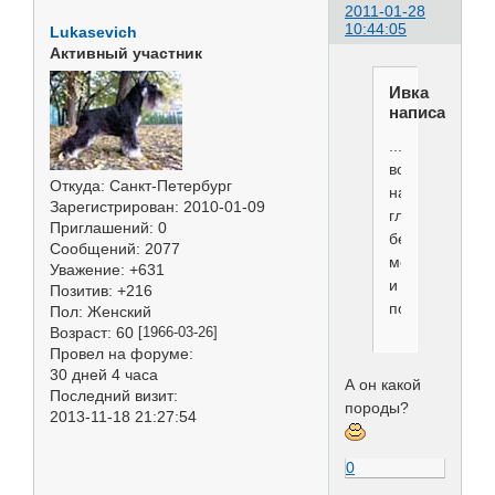
2011-01-28
10:44:05
Lukasevich
Активный участник
Ивка
написал(а):
...а
вот
Откуда:
Санкт-Петербург
над
Зарегистрирован
: 2010-01-09
гламуриком-
Приглашений:
0
беляком
Сообщений:
2077
можно
Уважение:
+631
и
Позитив:
+216
поиздеваться
Пол:
Женский
Возраст:
60
[1966-03-26]
Провел на форуме:
30 дней 4 часа
А он какой
Последний визит:
породы?
2013-11-18 21:27:54
0