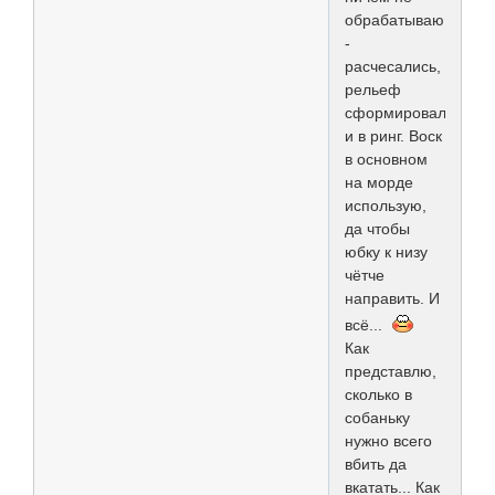
обрабатываю
-
расчесались,
рельеф
сформировали
и в ринг. Воск
в основном
на морде
использую,
да чтобы
юбку к низу
чётче
направить. И
всё...
Как
представлю,
сколько в
собаньку
нужно всего
вбить да
вкатать... Как