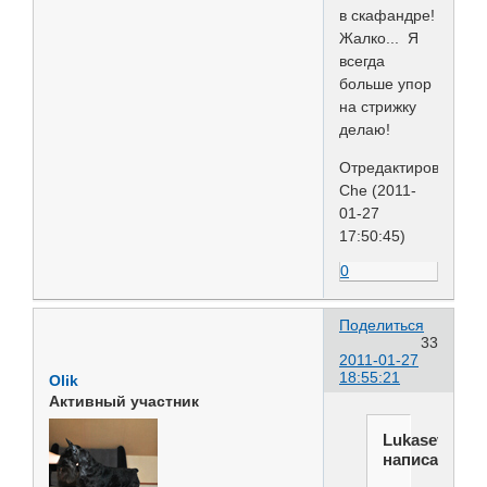
в скафандре!
Жалко... Я
всегда
больше упор
на стрижку
делаю!
Отредактировано
Che (2011-
01-27
17:50:45)
0
Поделиться
33
2011-01-27
18:55:21
Olik
Активный участник
Lukasevich
написал(а):