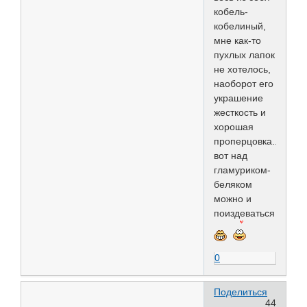
кобель-
кобелиный,
мне как-то
пухлых лапок
не хотелось,
наоборот его
украшение
жесткость и
хорошая
проперцовка...а
вот над
гламуриком-
беляком
можно и
поиздеваться
0
Поделиться
44