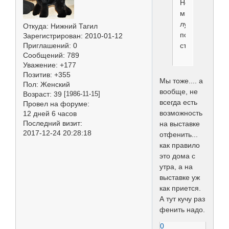
Не...
мы
лучше
Откуда:
Нижний Тагил
по
Зарегистрирован
: 2010-01-12
старинке.
Приглашений:
0
Сообщений:
789
Уважение:
+177
Позитив:
+355
Мы тоже.... а
Пол:
Женский
вообще, не
Возраст:
39
[1986-11-15]
всегда есть
Провел на форуме:
возможность
12 дней 6 часов
Последний визит:
на выставке
2017-12-24 20:28:18
отфенить...
как правило
это дома с
утра, а на
выставке уж
как приется.
А тут кучу раз
фенить надо.
0