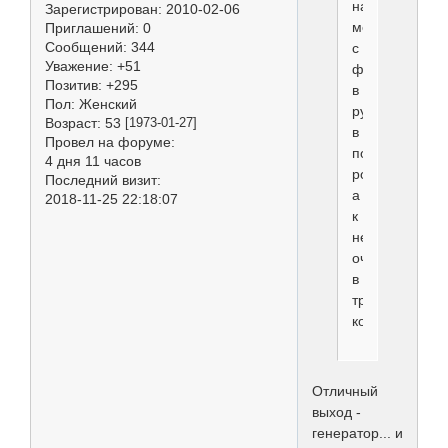
народ
Зарегистрирован
: 2010-02-06
метался
Приглашений:
0
Сообщений:
344
с
Уважение:
+51
феном
Позитив:
+295
в
Пол:
Женский
руках
Возраст:
53
[1973-01-27]
в
Провел на форуме:
поисках
4 дня 11 часов
розетки,
Последний визит:
а
2018-11-25 22:18:07
к
ней
очередь
в
три
кольца
Отличный
выход -
генератор... и