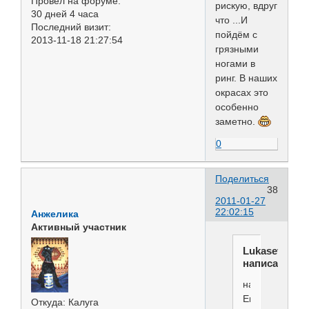
Провел на форуме:
рискую, вдруг
30 дней 4 часа
что ...И
Последний визит:
пойдём с
2013-11-18 21:27:54
грязными
ногами в
ринг. В наших
окрасах это
особенно
заметно.
0
Поделиться
38
2011-01-27
22:02:15
Анжелика
Активный участник
Lukasevich
написал(а):
на
Евразии
Откуда:
Калуга