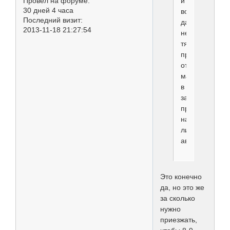
Провел на форуме:
и
30 дней 4 часа
вовсе
Последний визит:
даже
2013-11-18 21:27:54
не
тяжело
принести
от
машины
в
зал,
при
наличии
личного
автотранспорт
Это конечно
да, но это же
за сколько
нужно
приезжать,