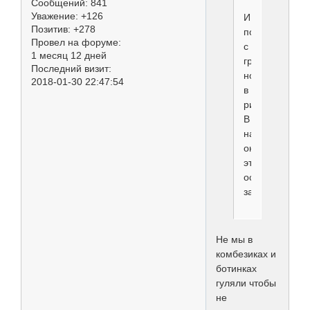
Сообщений:
841
Уважение:
+126
И
Позитив:
+278
пойдём
Провел на форуме:
с
1 месяц 12 дней
грязными
Последний визит:
ногами
2018-01-30 22:47:54
в
ринг.
В
наших
окрасах
это
особенно
заметно.
Не мы в
комбезиках и
ботинках
гуляли чтобы
не