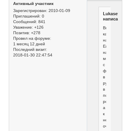
Активный участник
Зарегистрирован
: 2010-01-09
Lukasevich
Приглашений:
0
написал(а):
Сообщений:
841
Уважение:
+126
Видела
Позитив:
+278
как
Провел на форуме:
на
1 месяц 12 дней
Евразии
Последний визит:
народ
2018-01-30 22:47:54
метался
с
феном
в
руках
в
поисках
розетки,
а
к
ней
очередь