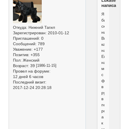
Lukasevich
написал(а):
Я
бы
сказала,почти
Откуда:
Нижний Тагил
никогда.
Зарегистрирован
: 2010-01-12
Видела
Приглашений:
0
Сообщений:
789
как
Уважение:
+177
на
Позитив:
+355
Евразии
Пол:
Женский
народ
Возраст:
39
[1986-11-15]
метался
Провел на форуме:
с
12 дней 6 часов
феном
Последний визит:
в
2017-12-24 20:28:18
руках
в
поисках
розетки,
а
к
ней