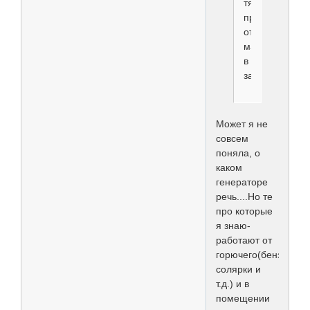
тяжело
принести
от
машины
в
зал
Может я не
совсем
поняла, о
каком
генераторе
речь....Но те
про которые
я знаю-
работают от
горючего(бензина,
солярки и
т.д.) и в
помещении