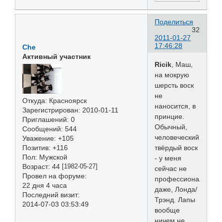
Поделиться
32
2011-01-27
17:46:28
Che
Активный участник
Ricik
, Маш,
на мокрую
шерсть воск
не
Откуда:
Красноярск
наносится, в
Зарегистрирован
: 2010-01-11
принцие.
Приглашений:
0
Обычный,
Сообщений:
544
человеческий
Уважение:
+105
твёрдый воск
Позитив:
+116
Пол:
Мужской
- у меня
Возраст:
44
[1982-05-27]
сейчас не
Провел на форуме:
профессиональный
22 дня 4 часа
даже, Лонда/
Последний визит:
Трэнд. Лапы
2014-07-03 03:53:49
вообще
ничем не