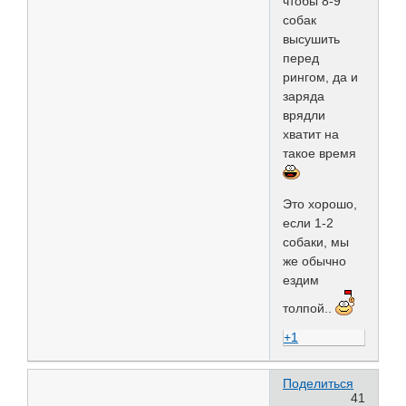
чтобы 8-9
собак
высушить
перед
рингом, да и
заряда
врядли
хватит на
такое время
Это хорошо,
если 1-2
собаки, мы
же обычно
ездим
толпой..
+1
Поделиться
41