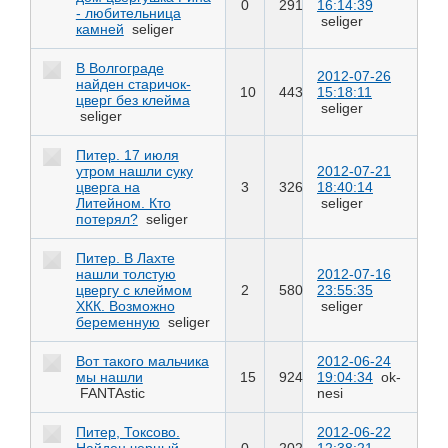
0
291
16:14:39
- любительница
seliger
камней
seliger
В Волгограде
2012-07-26
найден старичок-
10
443
15:18:11
цверг без клейма
seliger
seliger
Питер. 17 июля
утром нашли суку
2012-07-21
цверга на
3
326
18:40:14
Литейном. Кто
seliger
потерял?
seliger
Питер. В Лахте
нашли толстую
2012-07-16
цвергу с клеймом
2
580
23:55:35
ХКК. Возможно
seliger
беременную
seliger
Вот такого мальчика
2012-06-24
мы нашли
15
924
19:04:34
ok-
FANTAstic
nesi
Питер, Токсово.
2012-06-22
Найден черный
0
202
12:38:21