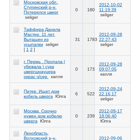
Московская обл.,
2012-10-02
Ступинский р-н.
0
180
11:19:39
Потерялся цверг
seliger
seliger
Таффира Данила
Мастер. 11 лет.
2012-09-28
Вытащен из
31
1783
22:27:43
усыпалки
seliger
seliger
[
1
2
]
г. Пермь . Пропала (
2012-09-28
убежала ) сука
0
173
09:07:05
цвергшнауцера
капля
окрас ч/сер.
капля
2012-09-24
Питер. Ищет дом
6
522
22:16:17
кобель цверга
Юлга
seliger
Москва. Срочно
2012-09-17
нужен дом кобелю
0
239
18:06:40
цверга
Юлга
Юлга
Ленобласть,
Волховский р-н,
2012-09-06