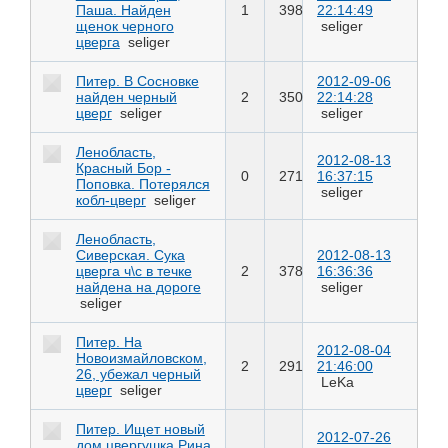
Паша. Найден
1
398
22:14:49
щенок черного
seliger
цверга
seliger
Питер. В Сосновке
2012-09-06
найден черный
2
350
22:14:28
цверг
seliger
seliger
Ленобласть,
2012-08-13
Красный Бор -
0
271
16:37:15
Поповка. Потерялся
seliger
кобл-цверг
seliger
Ленобласть,
Сиверская. Сука
2012-08-13
цверга ч\c в течке
2
378
16:36:36
найдена на дороге
seliger
seliger
Питер. На
2012-08-04
Новоизмайловском,
2
291
21:46:00
26, убежал черный
LeKa
цверг
seliger
Питер. Ищет новый
2012-07-26
дом цвергушка Рина