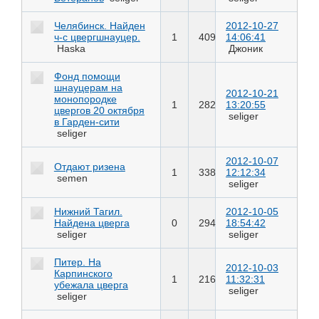
Челябинск. Найден
2012-10-27
ч-с цвергшнауцер.
1
409
14:06:41
Haska
Джоник
Фонд помощи
шнауцерам на
2012-10-21
монопородке
1
282
13:20:55
цвергов 20 октября
seliger
в Гарден-сити
seliger
2012-10-07
Отдают ризена
1
338
12:12:34
semen
seliger
Нижний Тагил.
2012-10-05
Найдена цверга
0
294
18:54:42
seliger
seliger
Питер. На
2012-10-03
Карпинского
1
216
11:32:31
убежала цверга
seliger
seliger