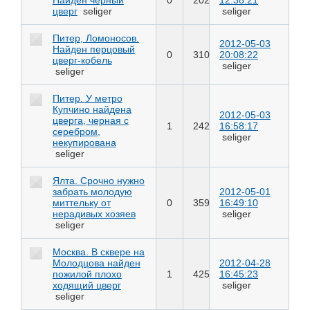
цверг
seliger
seliger
Питер, Ломоносов.
2012-05-03
Найден перцовый
0
310
20:08:22
цверг-кобель
seliger
seliger
Питер. У метро
Купчино найдена
2012-05-03
цверга, черная с
1
242
16:58:17
серебром,
seliger
некупирована
seliger
Ялта. Срочно нужно
забрать молодую
2012-05-01
миттельку от
0
359
16:49:10
нерадивых хозяев
seliger
seliger
Москва. В сквере на
Молодцова найден
2012-04-28
пожилой плохо
1
425
16:45:23
ходящий цверг
seliger
seliger