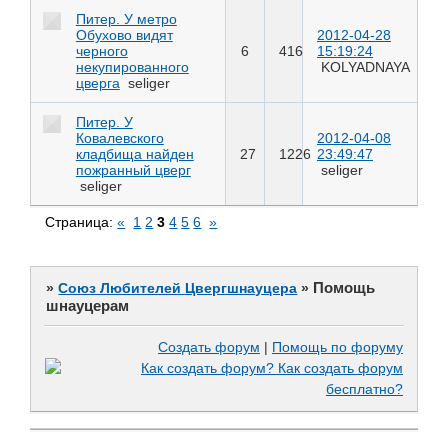
Питер. У метро
Обухово видят
2012-04-28
черного
6
416
15:19:24
некупированного
KOLYADNAYA
цверга
seliger
Питер. У
Ковалевского
2012-04-08
кладбища найден
27
1226
23:49:47
пожранный цверг
seliger
seliger
Страница:
«
1
2
3
4
5
6
»
Помощь
»
Союз Любителей Цвергшнауцера
»
шнауцерам
Создать форум
|
Помощь по форуму