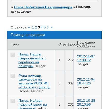
Помощь
»
Союз Любителей Цвергшнауцера
»
шнауцерам
Страница:
«
1
2
3
4
5
6
»
Помощь шнауцерам
Последнее
Тема
Ответов
Просмотров
сообщение
Питер. Нашли
2012-11-07
цверга черного с
1
272
17:30:12
серебром на
seliger
Коммуны
seliger
Фонд помощи
шнауцерам на
2012-11-04
выставке РОССИЯ
3
307
18:44:26
-2012 в эту субботу!
seliger
schnauzer-help
Питер. Найден
2012-10-28
пожилой цверг на
3
232
20:13:56
Ветеранов
seliger
seliger