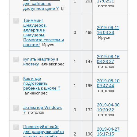
1
261
17:02:21
для сайтов по
потолок
доступной цене ?
l;f
Тримминг
шнауцеров,
2019-09-11
аллергия и
0
468
16:03:28
шнауцеры.
Ируся
Помогите советом и
опытом!
Ируся
2019-08-16
купить квартиру в
1
147
08:23:37
ипотеку
алиекспрес
потолок
Как и где
2019-08-10
подготовить
1
195
09:47:44
ребенка к школе ?
потолок
алиекспрес
2019-04-30
активатор Windows
0
132
10:20:32
7
потолок
потолок
Посоветуйте сайт
2019-04-27
для раскрутки сайта
2
196
16:17:15
канала на ютубе