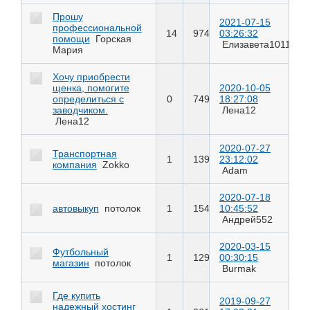
Прошу
2021-07-15
профессиональной
14
974
03:26:32
помощи
Горская
Елизавета1011
Мария
Хочу приобрести
щенка, помогите
2020-10-05
определиться с
0
749
18:27:08
заводчиком.
Лена12
Лена12
2020-07-27
Транспортная
1
139
23:12:02
компания
Zokko
Adam
2020-07-18
автовыкуп
потолок
1
154
10:45:52
Андрей552
2020-03-15
Футбольный
1
129
00:30:15
магазин
потолок
Burmak
Где купить
2019-09-27
надежный хостинг