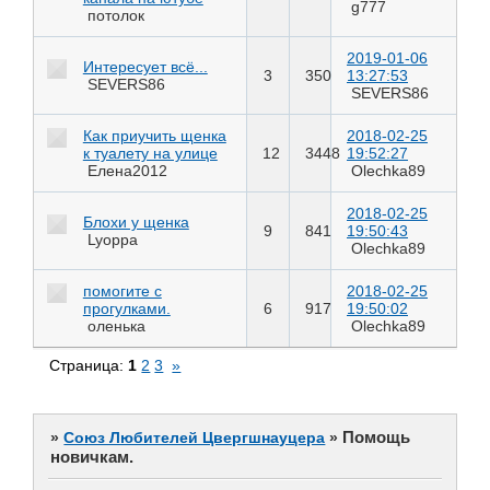
g777
потолок
2019-01-06
Интересует всё...
3
350
13:27:53
SEVERS86
SEVERS86
Как приучить щенка
2018-02-25
к туалету на улице
12
3448
19:52:27
Елена2012
Olechka89
2018-02-25
Блохи у щенка
9
841
19:50:43
Lyoppa
Olechka89
помогите с
2018-02-25
прогулками.
6
917
19:50:02
оленька
Olechka89
Страница:
1
2
3
»
Помощь
»
Союз Любителей Цвергшнауцера
»
новичкам.