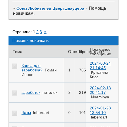
Помощь
»
Союз Любителей Цвергшнауцера
»
новичкам.
Страница:
1
2
3
»
Помощь новичкам.
Последнее
Тема
Ответов
Просмотров
сообщение
2024-03-24
Капча для
21:14:45
заработка?
Роман
1
765
Кристина
Ионов
Кисс
2024-02-13
зароботок
потолок
2
219
20:41:17
Nnaminya
2024-01-28
Чаты
leberdart
0
101
13:54:10
leberdart