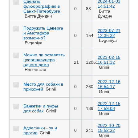
Сделать
2024-01-03
флюорографию в
14:51:42
0
83
Санкт-Петербурге
Витта
Витта Дундич
Дундич
Подружить Цеверга
2023-07-21
и Амстаффа
0
154
12:36:32
возможно?
Evgeniya
Evgeniya
Можно ли оставлять
2023-02-15
цвергшнауцера
21
12061
16:51:32
одного дома
Grinii
Новенькая
2022-12-16
Место для собаки в
0
260
16:54:17
прихожей
Grinii
Grinii
2022-12-15
Банкетки и пуфы
0
139
17:59:08
для собак
Grinii
Grinii
2022-10-20
Адресники - за и
0
241
15:52:22
против
Grinii
Grinii