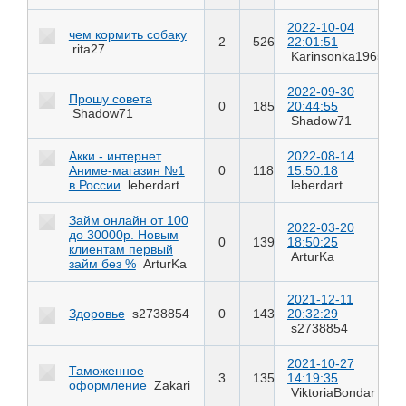
2022-10-04
чем кормить собаку
2
526
22:01:51
rita27
Karinsonka1965
2022-09-30
Прошу совета
0
185
20:44:55
Shadow71
Shadow71
Акки - интернет
2022-08-14
Аниме-магазин №1
0
118
15:50:18
в России
leberdart
leberdart
Займ онлайн от 100
2022-03-20
до 30000р. Новым
0
139
18:50:25
клиентам первый
ArturKa
займ без %
ArturKa
2021-12-11
Здоровье
s2738854
0
143
20:32:29
s2738854
2021-10-27
Таможенное
3
135
14:19:35
оформление
Zakari
ViktoriaBondar